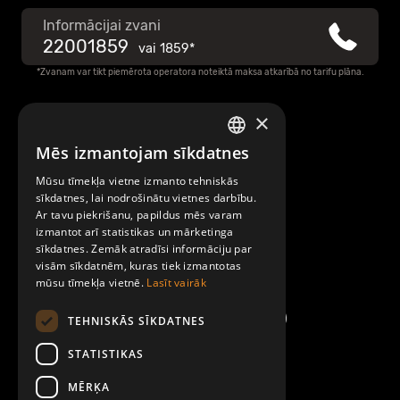
Informācijai zvani
Mobilly sadarbības partnera anketa
22001859
vai
1859*
*Zvanam var tikt piemērota operatora noteiktā maksa atkarībā no tarifu plāna.
Privātuma politika
×
Raksti mums
Informācija par sīkdatņu (cookies) izmantošanu
Mēs izmantojam sīkdatnes
LATVIAN
Par Mobilly
Mūsu tīmekļa vietne izmanto tehniskās
ENGLISH
sīkdatnes, lai nodrošinātu vietnes darbību.
Pēcapmaksas pakalpojuma saņemšanas noteikumi
Ar tavu piekrišanu, papildus mēs varam
Noteikumi un līgumi
izmantot arī statistikas un mārketinga
sīkdatnes. Zemāk atradīsi informāciju par
Datu subjekta pieprasījuma veidlapa
visām sīkdatnēm, kuras tiek izmantotas
Kontakti
mūsu tīmekļa vietnē.
Lasīt vairāk
Mobilly naudas izmaksas veidlapa
TEHNISKĀS SĪKDATNES
STATISTIKAS
Mobilly konta slēgšanas veidlapa
MĒRĶA