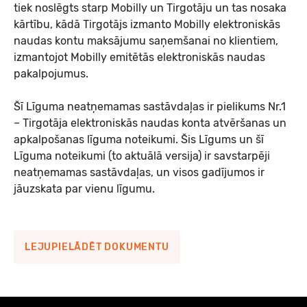
tiek noslēgts starp Mobilly un Tirgotāju un tas nosaka
Mobilly maksājumu pakalpojumu līgums
kārtību, kādā Tirgotājs izmanto Mobilly elektroniskās
(uzņēmumiem)
naudas kontu maksājumu saņemšanai no klientiem,
izmantojot Mobilly emitētās elektroniskās naudas
pakalpojumus.
Mobilly maksājumu pakalpojumu līguma noteikumi
(uzņēmumiem)
Šī Līguma neatņemamas sastāvdaļas ir pielikums Nr.1
– Tirgotāja elektroniskās naudas konta atvēršanas un
Mobilly naudas izmaksas veidlapa uzņēmumiem
apkalpošanas līguma noteikumi. Šis Līgums un šī
Līguma noteikumi (to aktuālā versija) ir savstarpēji
neatņemamas sastāvdaļas, un visos gadījumos ir
Tirgotāja līgums
jāuzskata par vienu līgumu.
Pielikums Nr.1 Tirgotāja elektroniskās naudas konta
atvēršanas un apkalpošanas noteikumi
LEJUPIELĀDĒT DOKUMENTU
Pielikums Nr.2 Maksājumu pakalpojuma noteikumi