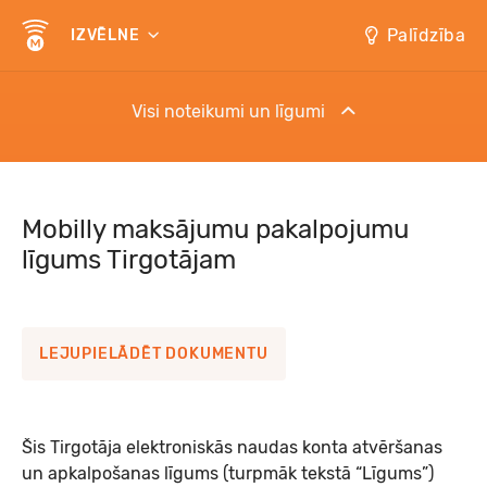
Palīdzība
IZVĒLNE
Visi noteikumi un līgumi
Distances līgums ēdināšanas apmaksai, Liepāja
Mobilly maksājumu pakalpojumu
līgums Tirgotājam
Distances līgums launaga apmaksai, Rīga
Mobilly elektroniskās naudas konta atvēršanas un
LEJUPIELĀDĒT DOKUMENTU
apkalpošanas līgums
Mobilly pakalpojumu lietošanas noteikumi
Šis Tirgotāja elektroniskās naudas konta atvēršanas
un apkalpošanas līgums (turpmāk tekstā “Līgums”)