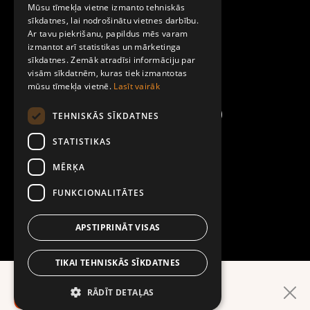
Par Mobilly
Mūsu tīmekļa vietne izmanto tehniskās
ENGLISH
sīkdatnes, lai nodrošinātu vietnes darbību.
Ar tavu piekrišanu, papildus mēs varam
Noteikumi un līgumi
izmantot arī statistikas un mārketinga
sīkdatnes. Zemāk atradīsi informāciju par
visām sīkdatnēm, kuras tiek izmantotas
Kontakti
mūsu tīmekļa vietnē.
Lasīt vairāk
TEHNISKĀS SĪKDATNES
STATISTIKAS
MĒRĶA
FUNKCIONALITĀTES
APSTIPRINĀT VISAS
TIKAI TEHNISKĀS SĪKDATNES
Ērtāk lietotnē!
RĀDĪT DETAĻAS
LEJUPIELĀDĒ LIETOTNI