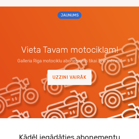
JAUNUMS
Vieta Tavam motociklam!
Galleria Riga motociklu abonements tikai 39€ mēnesī!
UZZINI VAIRĀK
Kādēļ iegādāties abonementu