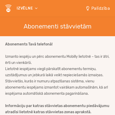
Palīdzība
IZVĒLNE
Abonementi stāvvietām
Abonements Tavā telefonā!
Izmanto iespēju un pērc abonementu Mobilly lietotnē – tas ir ātri,
ērti un vienkārši.
Lietotnē iespējams viegli pārskatīt abonementu termiņu,
uzstādījumus un jebkurā laikā veikt nepieciešamās izmaiņas.
Stāvvietās, kurās ir numuru atpazīšanas sistēma, vienu
abonementu iespējams izmantot vairākam automašīnām, kā arī
iespējama automātiskā abonementa pagarināšana.
Informāciju par katras stāvvietas abonementu piedāvājumu
atradīsi lietotnē katras stāvvietas zonas aprakstā.