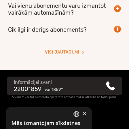
Vai vienu abonementu varu izmantot
vairākām automašīnām?
Cik ilgi ir derīgs abonements?
VISI JAUTĀJUMI
Informācijai zvani
22001859
vai
1859*
*Zvanam var tikt piemērota operatora noteiktā maksa atkarībā no tarifu plāna.
×
Raksti mums
Mēs izmantojam sīkdatnes
LATVIAN