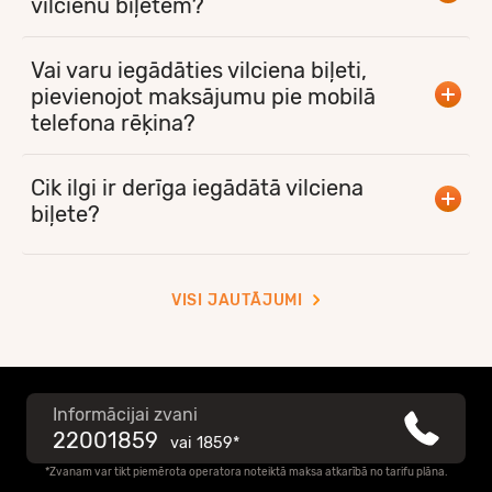
vilcienu biļetēm?
Vai varu iegādāties vilciena biļeti,
pievienojot maksājumu pie mobilā
telefona rēķina?
Cik ilgi ir derīga iegādātā vilciena
biļete?
VISI JAUTĀJUMI
Informācijai zvani
22001859
vai
1859*
*Zvanam var tikt piemērota operatora noteiktā maksa atkarībā no tarifu plāna.