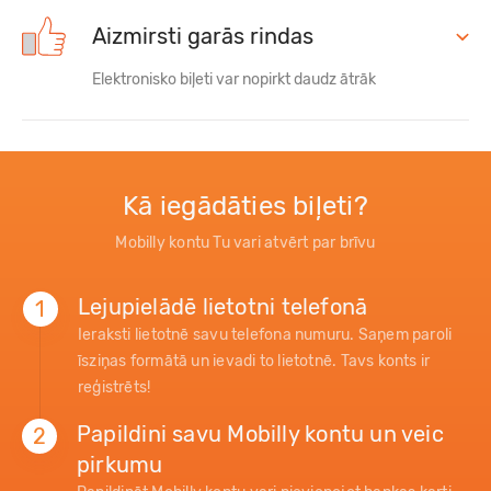
Aizmirsti garās rindas
Elektronisko biļeti var nopirkt daudz ātrāk
Kā iegādāties biļeti?
Mobilly kontu Tu vari atvērt par brīvu
Lejupielādē lietotni telefonā
1
Ieraksti lietotnē savu telefona numuru. Saņem paroli
īsziņas formātā un ievadi to lietotnē. Tavs konts ir
reģistrēts!
Papildini savu Mobilly kontu un veic
2
pirkumu