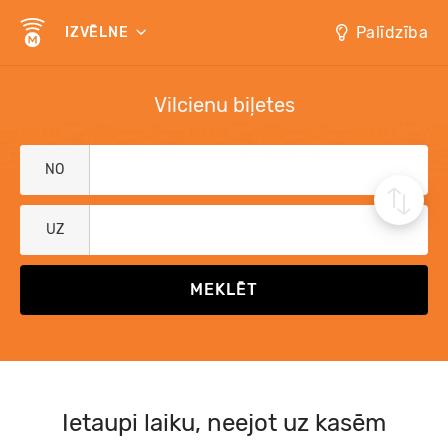
Palīdzība
IZVĒLNE
Vilcienu biļetes
NO
UZ
Ietaupi laiku, neejot uz kasēm