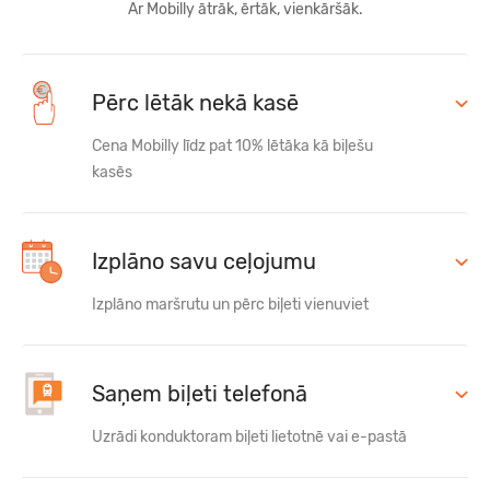
Ar Mobilly ātrāk, ērtāk, vienkāršāk.
Pērc lētāk nekā kasē
Cena Mobilly līdz pat 10% lētāka kā biļešu
kasēs
Izplāno savu ceļojumu
Izplāno maršrutu un pērc biļeti vienuviet
Saņem biļeti telefonā
Uzrādi konduktoram biļeti lietotnē vai e-pastā