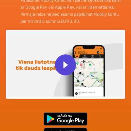
Papildināt Mobilly kontu vari pievienojot bankas karti,
ar Google Pay vai Apple Pay, vai ar internetbanku.
Pirmajā reizē nepieciešams papildināt Mobilly kontu
par minimālo summu EUR 3.00.