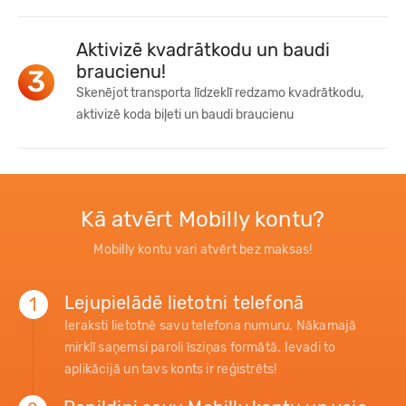
Aktivizē kvadrātkodu un baudi
braucienu!
Skenējot transporta līdzeklī redzamo kvadrātkodu,
aktivizē koda biļeti un baudi braucienu
Kā atvērt Mobilly kontu?
Mobilly kontu vari atvērt bez maksas!
Lejupielādē lietotni telefonā
1
Ieraksti lietotnē savu telefona numuru. Nākamajā
mirklī saņemsi paroli īsziņas formātā. Ievadi to
aplikācijā un tavs konts ir reģistrēts!