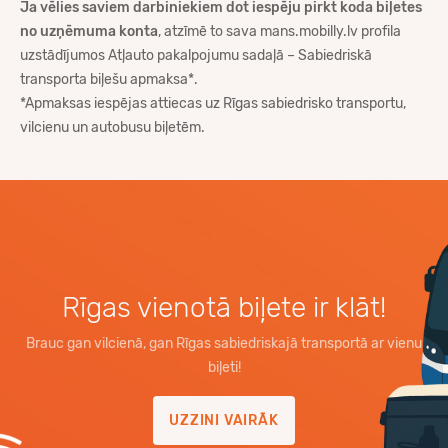
Ja vēlies saviem darbiniekiem dot iespēju pirkt koda biļetes
no uzņēmuma konta
, atzīmē to sava
mans.mobilly.lv
profila
uzstādījumos Atļauto pakalpojumu sadaļā – Sabiedriskā
transporta biļešu apmaksa*.
*Apmaksas iespējas attiecas uz Rīgas sabiedrisko transportu,
vilcienu un autobusu biļetēm.
Rīgas vienotā biļete ir klāt!
Brauc gan vilcienā, gan Rīgas sabiedriskajā transportā ar vienu
biļeti!
UZZINI VAIRĀK