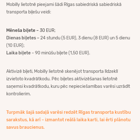
Mobilly lietotnē pieejami šādi Rīgas sabiedriskā sabiedriskā
transporta biļešu veidi:
Mēneša biļete –
30 EUR;
Dienas biļetes –
24 stundu (5 EUR), 3 dienu (8 EUR) un 5 dienu
(10 EUR);
Laika biļete
– 90 minūšu biļete (1,50 EUR).
Aktivizē biļeti, Mobilly lietotnē skenējot transporta līdzeklī
izvietoto kvadrātkodu. Pēc biļetes aktivizēšanas lietotnē
saņemsi kvadrātkodu, kuru pēc nepieciešamības varēsi uzrādīt
kontrolierim.
Turpmāk šajā sadaļā varēsi redzēt Rīgas transporta kustību
sarakstus, kā arī – izmantot reālā laika karti, lai ērti plānotu
savus braucienus.