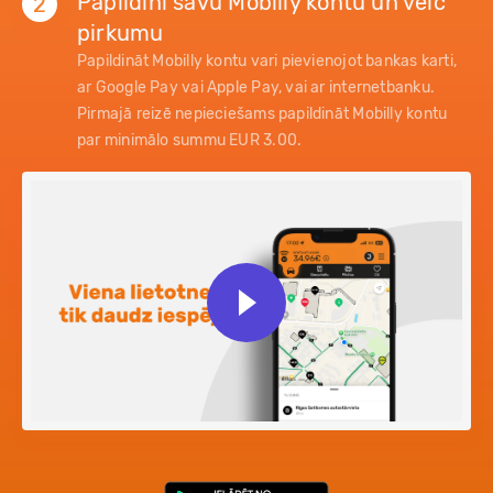
Papildini savu Mobilly kontu un veic
2
pirkumu
Papildināt Mobilly kontu vari pievienojot bankas karti,
ar Google Pay vai Apple Pay, vai ar internetbanku.
Pirmajā reizē nepieciešams papildināt Mobilly kontu
par minimālo summu EUR 3.00.