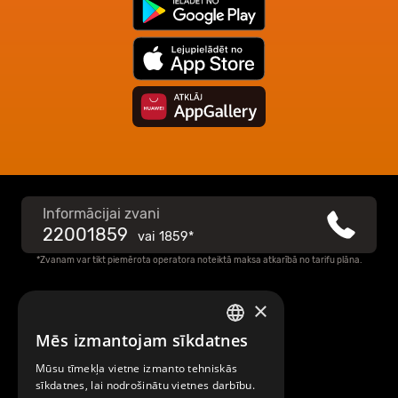
Informācijai zvani
22001859
vai
1859*
*Zvanam var tikt piemērota operatora noteiktā maksa atkarībā no tarifu plāna.
×
Raksti mums
Mēs izmantojam sīkdatnes
LATVIAN
Par Mobilly
Mūsu tīmekļa vietne izmanto tehniskās
ENGLISH
sīkdatnes, lai nodrošinātu vietnes darbību.