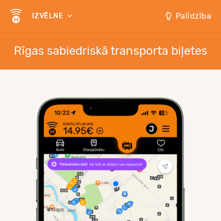
Palīdzība
IZVĒLNE
Rīgas sabiedriskā transporta biļetes