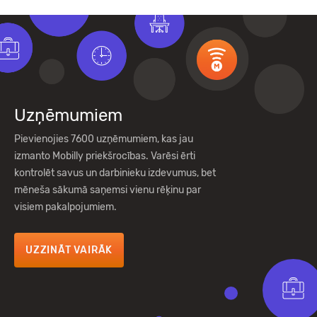
Uzņēmumiem
Pievienojies 7600 uzņēmumiem, kas jau
izmanto Mobilly priekšrocības. Varēsi ērti
kontrolēt savus un darbinieku izdevumus, bet
mēneša sākumā saņemsi vienu rēķinu par
visiem pakalpojumiem.
UZZINĀT VAIRĀK