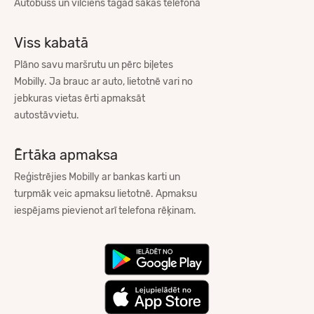
Autobuss un vilciens tagad sākas telefonā
Viss kabatā
Plāno savu maršrutu un pērc biļetes
Mobilly. Ja brauc ar auto, lietotnē vari no
jebkuras vietas ērti apmaksāt
autostāvvietu.
Ērtāka apmaksa
Reģistrējies Mobilly ar bankas karti un
turpmāk veic apmaksu lietotnē. Apmaksu
iespējams pievienot arī telefona rēķinam.