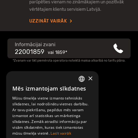
parūpēties vienam no zināmākajiem un pozitīvāk
vērtētajiem klientu servisiem Latvijā.
UZZINĀT VAIRĀK
Informācijai zvani
22001859
vai
1859*
*Zvanam var tikt piemērota operatora noteiktā maksa atkarībā no tarifu plāna.
×
Raksti mums
Mēs izmantojam sīkdatnes
LATVIAN
Par Mobilly
Mūsu tīmekļa vietne izmanto tehniskās
ENGLISH
sīkdatnes, lai nodrošinātu vietnes darbību.
Ar tavu piekrišanu, papildus mēs varam
Noteikumi un līgumi
izmantot arī statistikas un mārketinga
sīkdatnes. Zemāk atradīsi informāciju par
visām sīkdatnēm, kuras tiek izmantotas
Kontakti
mūsu tīmekļa vietnē.
Lasīt vairāk