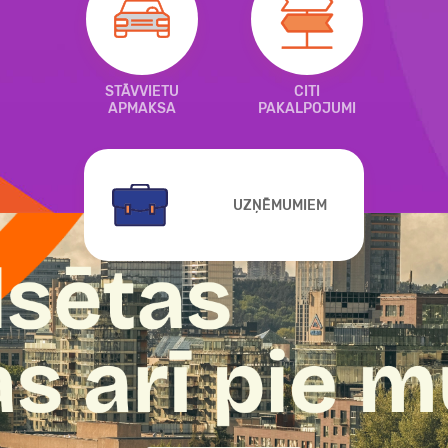
STĀVVIETU
CITI
APMAKSA
PAKALPOJUMI
UZŅĒMUMIEM