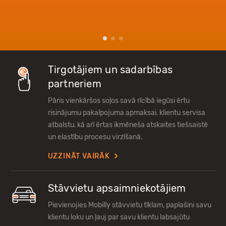
Tirgotājiem un sadarbības
partneriem
Pāris vienkāršos soļos savā rīcībā iegūsi ērtu
risinājumu pakalpojuma apmaksai, klientu servisa
atbalstu, kā arī ērtas ikmēneša atskaites tiešsaistē
un elastību procesu virzīšanā.
UZZINĀT VAIRĀK
Stāvvietu apsaimniekotājiem
Pievienojies Mobilly stāvvietu tīklam, paplašini savu
klientu loku un ļauj par savu klientu labsajūtu