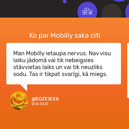
Ko par Mobilly saka citi
Man Mobilly ietaupa nervus. Nav visu
laiku jādomā vai tik nebeigsies
stāvvietas laiks un vai tik neuzliks
sodu. Tas ir tikpat svarīgi, kā miegs.
@ROZEIEVA
IEVA ROZE