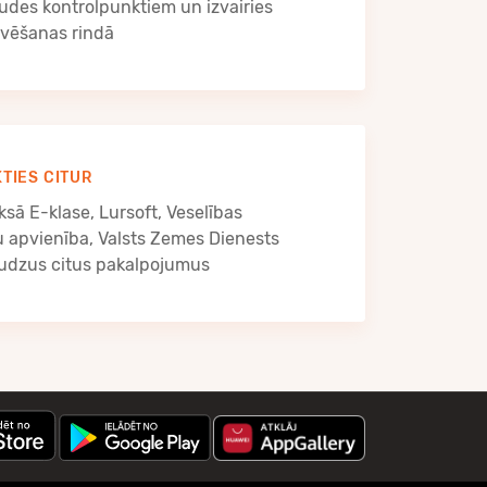
udes kontrolpunktiem un izvairies
āvēšanas rindā
KTIES CITUR
sā E-klase, Lursoft, Veselības
u apvienība, Valsts Zemes Dienests
udzus citus pakalpojumus