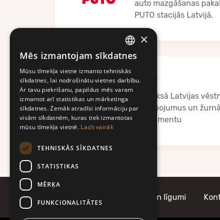
auto mazgāšanas paka
PUTO stacijās Latvijā.
×
Mēs izmantojam sīkdatnes
LATVIAN
Mūsu tīmekļa vietne izmanto tehniskās
ENGLISH
sīkdatnes, lai nodrošinātu vietnes darbību.
PRESE
Ar tavu piekrišanu, papildus mēs varam
Apmaksā Latvijas vēst
izmantot arī statistikas un mārketinga
pakalpojumus un žurnāl
sīkdatnes. Zemāk atradīsi informāciju par
visām sīkdatnēm, kuras tiek izmantotas
abonementu
mūsu tīmekļa vietnē.
Lasīt vairāk
TEHNISKĀS SĪKDATNES
STATISTIKAS
MĒRĶA
Par Mobilly
Noteikumi un līgumi
Kont
FUNKCIONALITĀTES