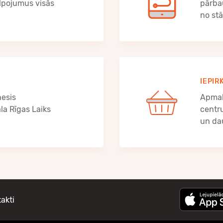
lpojumus visās
pārba
no st
IEPIR
nesis
Apmak
a Rīgas Laiks
centr
un da
akti