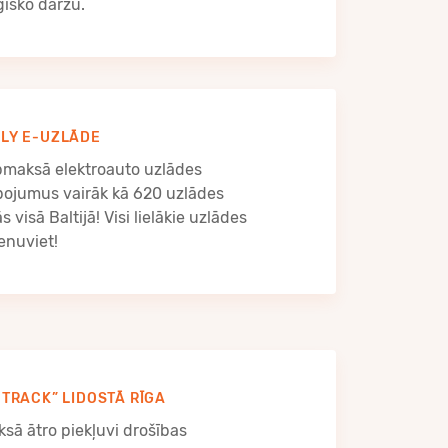
ģisko dārzu.
LY E-UZLĀDE
apmaksā elektroauto uzlādes
pojumus vairāk kā 620 uzlādes
ās visā Baltijā! Visi lielākie uzlādes
ienuviet!
 TRACK” LIDOSTĀ RĪGA
sā ātro piekļuvi drošības