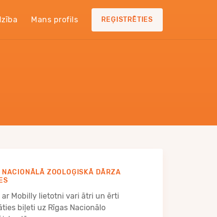
dzība
Mans profils
REĢISTRĒTIES
S NACIONĀLĀ ZOOLOĢISKĀ DĀRZA
ES
ar Mobilly lietotni vari ātri un ērti
ties biļeti uz Rīgas Nacionālo