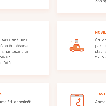
Zoolo
MOBIL
itāls risinājums
Ērti 
ošina ēdināšanas
pakal
 izmantošanu un
stacij
olā un
tīkli v
estādēs.
AS
“FAST
jams ērti apmaksāt
Apmak