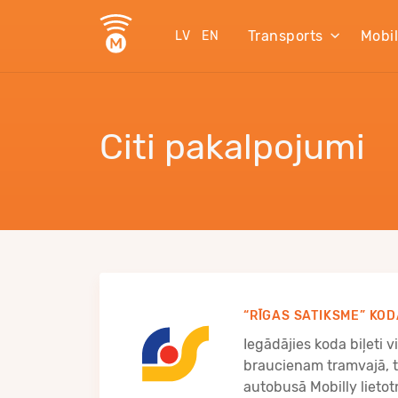
Transports
Mobi
LV
EN
Citi pakalpojumi
“RĪGAS SATIKSME” KOD
Iegādājies koda biļeti 
braucienam tramvajā, t
autobusā Mobilly lietot