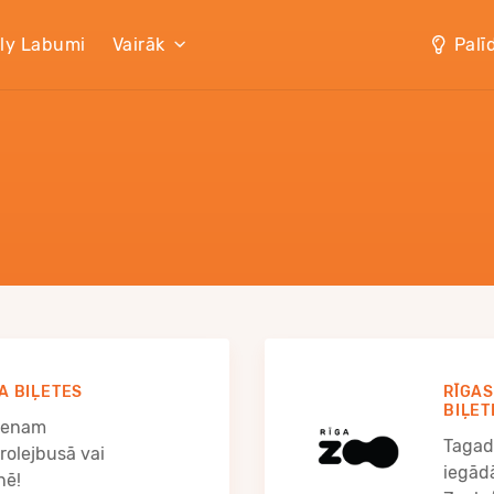
lly Labumi
Vairāk
Palī
A BIĻETES
RĪGA
BIĻET
vienam
Tagad 
rolejbusā vai
iegādā
nē!