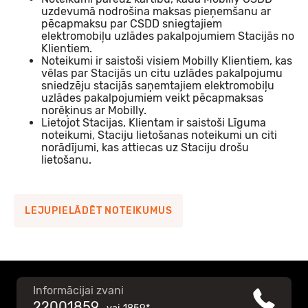
uzdevumā nodrošina maksas pieņemšanu ar
Mobilly maksājumu pakalpojumu līgums
pēcapmaksu par CSDD sniegtajiem
(uzņēmumiem)
elektromobiļu uzlādes pakalpojumiem Stacijās no
Klientiem.
Noteikumi ir saistoši visiem Mobilly Klientiem, kas
vēlas par Stacijās un citu uzlādes pakalpojumu
Mobilly maksājumu pakalpojumu līguma noteikumi
sniedzēju stacijās saņemtajiem elektromobiļu
(uzņēmumiem)
uzlādes pakalpojumiem veikt pēcapmaksas
norēķinus ar Mobilly.
Lietojot Stacijas, Klientam ir saistoši Līguma
noteikumi, Staciju lietošanas noteikumi un citi
Mobilly naudas izmaksas veidlapa uzņēmumiem
norādījumi, kas attiecas uz Staciju drošu
lietošanu.
Tirgotāja līgums
LEJUPIELĀDĒT NOTEIKUMUS
Pielikums Nr.1 Tirgotāja elektroniskās naudas konta
atvēršanas un apkalpošanas noteikumi
Pielikums Nr.2 Maksājumu pakalpojuma noteikumi
Informācijai zvani
22001859