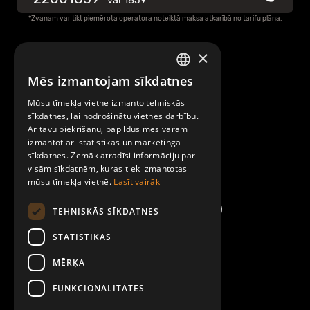
vai
1859*
*Zvanam var tikt piemērota operatora noteiktā maksa atkarībā no tarifu plāna.
Mobilly sadarbības partnera anketa
×
Raksti mums
Privātuma politika
Mēs izmantojam sīkdatnes
LATVIAN
Par Mobilly
Mūsu tīmekļa vietne izmanto tehniskās
ENGLISH
Informācija par sīkdatņu (cookies) izmantošanu
sīkdatnes, lai nodrošinātu vietnes darbību.
Ar tavu piekrišanu, papildus mēs varam
Noteikumi un līgumi
izmantot arī statistikas un mārketinga
sīkdatnes. Zemāk atradīsi informāciju par
Pēcapmaksas pakalpojuma saņemšanas noteikumi
visām sīkdatnēm, kuras tiek izmantotas
Kontakti
mūsu tīmekļa vietnē.
Lasīt vairāk
Datu subjekta pieprasījuma veidlapa
TEHNISKĀS SĪKDATNES
STATISTIKAS
Mobilly naudas izmaksas veidlapa
MĒRĶA
FUNKCIONALITĀTES
Mobilly konta slēgšanas veidlapa