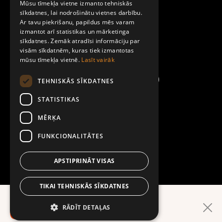
Par Mobilly
Mūsu tīmekļa vietne izmanto tehniskās
ENGLISH
sīkdatnes, lai nodrošinātu vietnes darbību.
Mobilly sadarbības partnera anketa
Ar tavu piekrišanu, papildus mēs varam
Noteikumi un līgumi
izmantot arī statistikas un mārketinga
sīkdatnes. Zemāk atradīsi informāciju par
Privātuma politika
visām sīkdatnēm, kuras tiek izmantotas
Kontakti
mūsu tīmekļa vietnē.
Lasīt vairāk
TEHNISKĀS SĪKDATNES
Informācija par sīkdatņu (cookies) izmantošanu
STATISTIKAS
Pēcapmaksas pakalpojuma saņemšanas noteikumi
MĒRĶA
FUNKCIONALITĀTES
Datu subjekta pieprasījuma veidlapa
APSTIPRINĀT VISAS
Mobilly naudas izmaksas veidlapa
TIKAI TEHNISKĀS SĪKDATNES
Ērtāk lietotnē!
RĀDĪT DETAĻAS
Mobilly konta slēgšanas veidlapa
LEJUPIELĀDĒ LIETOTNI