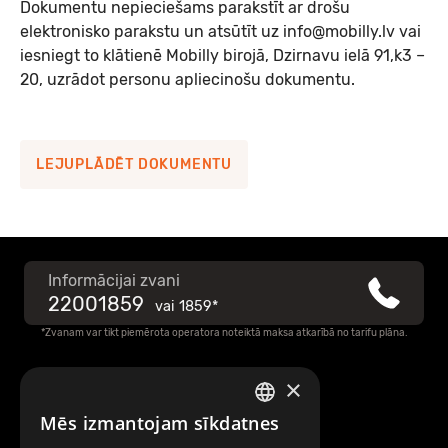
Dokumentu nepieciešams parakstīt ar drošu
Mobilly maksājumu pakalpojumu līgums
elektronisko parakstu un atsūtīt uz
info@mobilly.lv
vai
(uzņēmumiem)
iesniegt to klātienē Mobilly birojā, Dzirnavu ielā 91,k3 –
20, uzrādot personu apliecinošu dokumentu.
Mobilly maksājumu pakalpojumu līguma noteikumi
(uzņēmumiem)
LEJUPLĀDĒT DOKUMENTU
Mobilly naudas izmaksas veidlapa uzņēmumiem
Tirgotāja līgums
Informācijai zvani
22001859
vai
1859*
Pielikums Nr.1 Tirgotāja elektroniskās naudas konta
*Zvanam var tikt piemērota operatora noteiktā maksa atkarībā no tarifu plāna.
atvēršanas un apkalpošanas noteikumi
×
Raksti mums
Pielikums Nr.2 Maksājumu pakalpojuma noteikumi
Mēs izmantojam sīkdatnes
LATVIAN