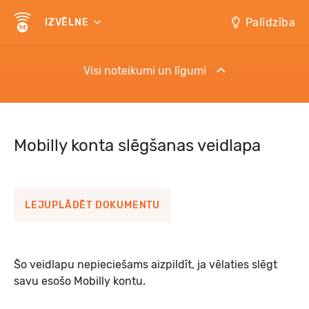
Palīdzība
IZVĒLNE
Visi noteikumi un līgumi
Distances līgums ēdināšanas apmaksai, Liepāja
Mobilly konta slēgšanas veidlapa
Distances līgums launaga apmaksai, Rīga
LEJUPLĀDĒT DOKUMENTU
Mobilly elektroniskās naudas konta atvēršanas un
apkalpošanas līgums
Šo veidlapu nepieciešams aizpildīt, ja vēlaties slēgt
Mobilly pakalpojumu lietošanas noteikumi
savu esošo Mobilly kontu.