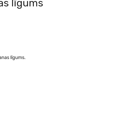
as līgums
anas līgums.