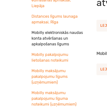
at
ēdināšanas apmaksai,
Liepāja
Distances līgums launaga
apmaksai, Rīga
LE
Mobilly elektroniskās naudas
konta atvēršanas un
apkalpošanas līgums
Mobil
Mobilly pakalpojumu
lietošanas noteikumi
LE
Mobilly maksājumu
pakalpojumu līgums
(uzņēmumiem)
Mobilly maksājumu
pakalpojumu līguma
noteikumi (uzņēmumiem)