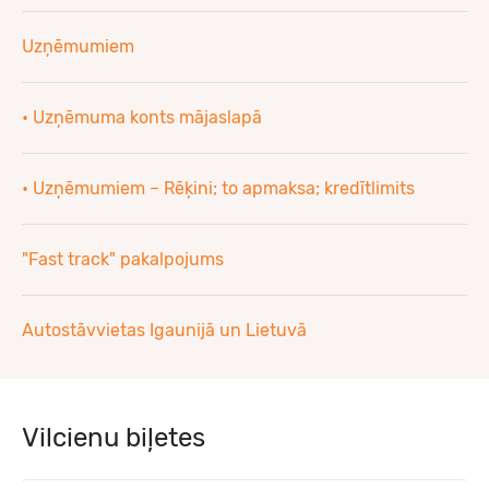
Uzņēmumiem
• Uzņēmuma konts mājaslapā
• Uzņēmumiem – Rēķini; to apmaksa; kredītlimits
"Fast track" pakalpojums
Autostāvvietas Igaunijā un Lietuvā
Vilcienu biļetes