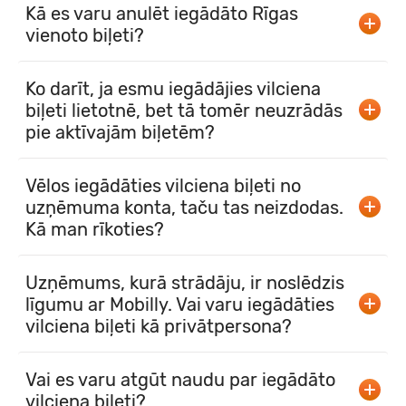
Kā es varu anulēt iegādāto Rīgas
vienoto biļeti?
Ko darīt, ja esmu iegādājies vilciena
biļeti lietotnē, bet tā tomēr neuzrādās
pie aktīvajām biļetēm?
Vēlos iegādāties vilciena biļeti no
uzņēmuma konta, taču tas neizdodas.
Kā man rīkoties?
Uzņēmums, kurā strādāju, ir noslēdzis
līgumu ar Mobilly. Vai varu iegādāties
vilciena biļeti kā privātpersona?
Vai es varu atgūt naudu par iegādāto
vilciena biļeti?