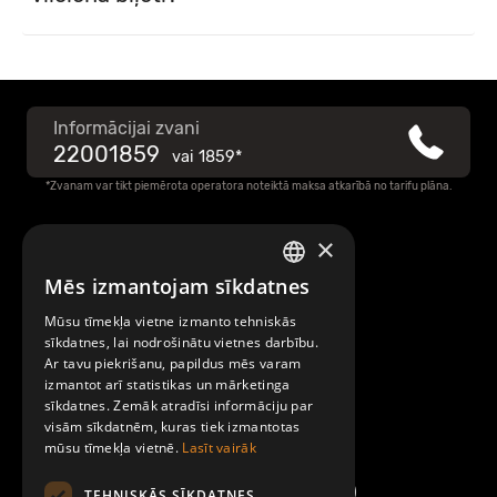
Informācijai zvani
22001859
vai
1859*
*Zvanam var tikt piemērota operatora noteiktā maksa atkarībā no tarifu plāna.
×
Raksti mums
Mēs izmantojam sīkdatnes
LATVIAN
Par Mobilly
Mūsu tīmekļa vietne izmanto tehniskās
ENGLISH
sīkdatnes, lai nodrošinātu vietnes darbību.
Ar tavu piekrišanu, papildus mēs varam
Noteikumi un līgumi
izmantot arī statistikas un mārketinga
sīkdatnes. Zemāk atradīsi informāciju par
visām sīkdatnēm, kuras tiek izmantotas
Kontakti
mūsu tīmekļa vietnē.
Lasīt vairāk
TEHNISKĀS SĪKDATNES