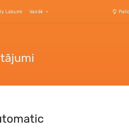
lly Labumi
Vairāk
Palī
utājumi
tomatic