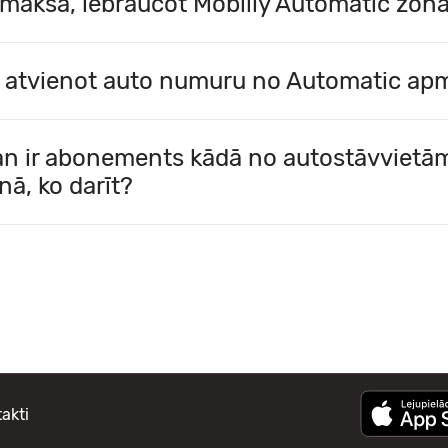
maksa, iebraucot Mobilly Automatic zon
 atvienot auto numuru no Automatic ap
n ir abonements kādā no autostāvvietām
nā, ko darīt?
akti