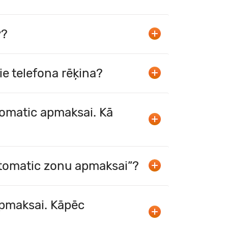
y?
e telefona rēķina?
tomatic apmaksai. Kā
utomatic zonu apmaksai”?
apmaksai. Kāpēc