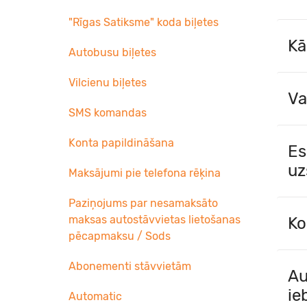
"Rīgas Satiksme" koda biļetes
Kā
Autobusu biļetes
Vilcienu biļetes
Va
SMS komandas
Konta papildināšana
Es
uz
Maksājumi pie telefona rēķina
Paziņojums par nesamaksāto
maksas autostāvvietas lietošanas
Ko
pēcapmaksu / Sods
Abonementi stāvvietām
Au
ie
Automatic