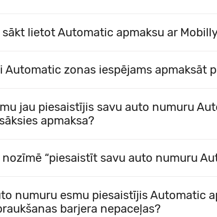
 sākt lietot Automatic apmaksu ar Mobill
i Automatic zonas iespējams apmaksāt pi
mu jau piesaistījis savu auto numuru Au
sāksies apmaksa?
 nozīmē “piesaistīt savu auto numuru A
to numuru esmu piesaistījis Automatic 
braukšanas barjera nepaceļas?