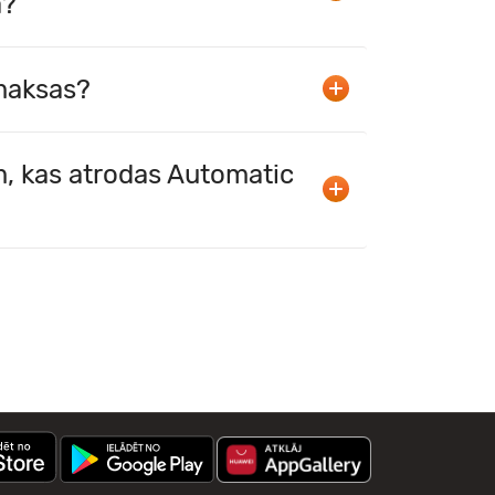
ā?
maksas?
, kas atrodas Automatic