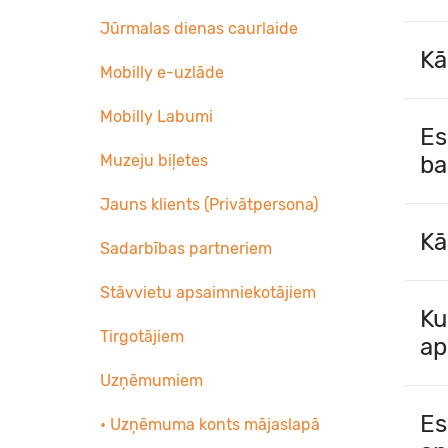
Jūrmalas dienas caurlaide
Kā
Mobilly e-uzlāde
Mobilly Labumi
Es
Muzeju biļetes
ba
Jauns klients (Privātpersona)
Kā
Sadarbības partneriem
Stāvvietu apsaimniekotājiem
Ku
Tirgotājiem
ap
Uzņēmumiem
Es
• Uzņēmuma konts mājaslapā