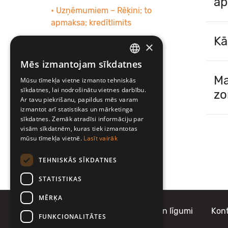
ap
• Uzņēmumiem – Rēķini; to
apmaksa; kredītlimits
Kā
×
"Fast track" pakalpojums
Mēs izmantojam sīkdatnes
Autostāvvietas Igaunijā un
LATVIAN
Ma
Lietuvā
Mūsu tīmekļa vietne izmanto tehniskās
ENGLISH
sīkdatnes, lai nodrošinātu vietnes darbību.
zo
Ar tavu piekrišanu, papildus mēs varam
izmantot arī statistikas un mārketinga
sīkdatnes. Zemāk atradīsi informāciju par
visām sīkdatnēm, kuras tiek izmantotas
mūsu tīmekļa vietnē.
Lasīt vairāk
TEHNISKĀS SĪKDATNES
STATISTIKAS
MĒRĶA
Par Mobilly
Noteikumi un līgumi
Kont
FUNKCIONALITĀTES