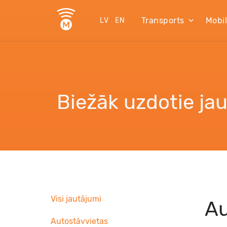
Transports
Mobi
LV
EN
Biežāk uzdotie ja
Visi jautājumi
Au
Autostāvvietas