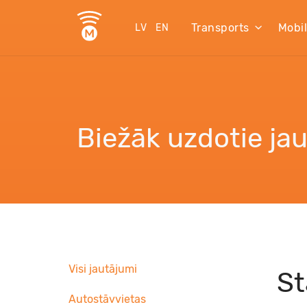
Transports
Mobi
LV
EN
Biežāk uzdotie ja
Visi jautājumi
St
Autostāvvietas