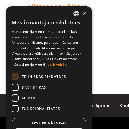
• Uzņēmumiem – Rēķini; to
×
apmaksa; kredītlimits
Mēs izmantojam sīkdatnes
LATVIAN
"Fast track" pakalpojums
Mūsu tīmekļa vietne izmanto tehniskās
ENGLISH
sīkdatnes, lai nodrošinātu vietnes darbību.
Autostāvvietas Igaunijā un
Ar tavu piekrišanu, papildus mēs varam
Lietuvā
izmantot arī statistikas un mārketinga
sīkdatnes. Zemāk atradīsi informāciju par
visām sīkdatnēm, kuras tiek izmantotas
mūsu tīmekļa vietnē.
Lasīt vairāk
TEHNISKĀS SĪKDATNES
STATISTIKAS
MĒRĶA
Par Mobilly
Noteikumi un līgumi
Kont
FUNKCIONALITĀTES
APSTIPRINĀT VISAS
Informācijai zvani