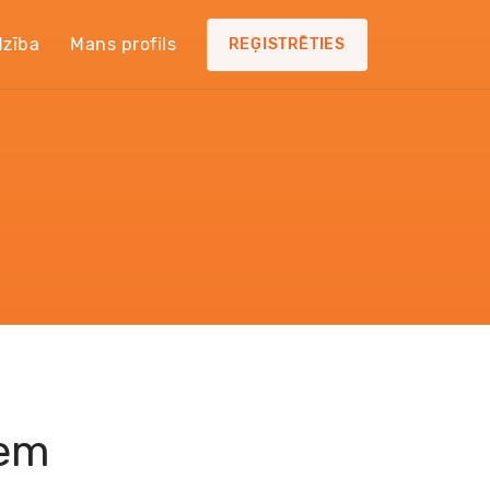
dzība
Mans profils
REĢISTRĒTIES
iem