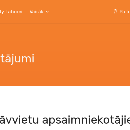
lly Labumi
Vairāk
Palī
utājumi
āvvietu apsaimniekotāj