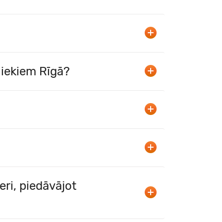
šniekiem Rīgā?
eri, piedāvājot