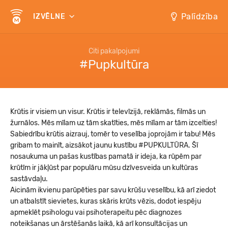
Palīdzība
IZVĒLNE
Citi pakalpojumi
#Pupkultūra
Krūtis ir visiem un visur. Krūtis ir televīzijā, reklāmās, filmās un
žurnālos. Mēs mīlam uz tām skatīties, mēs mīlam ar tām izcelties!
Sabiedrību krūtis aizrauj, tomēr to veselība joprojām ir tabu! Mēs
gribam to mainīt, aizsākot jaunu kustību #PUPKULTŪRA. Šī
nosaukuma un pašas kustības pamatā ir ideja, ka rūpēm par
krūtīm ir jākļūst par populāru mūsu dzīvesveida un kultūras
sastāvdaļu.
Aicinām ikvienu parūpēties par savu krūšu veselību, kā arī ziedot
un atbalstīt sievietes, kuras skāris krūts vēzis, dodot iespēju
apmeklēt psihologu vai psihoterapeitu pēc diagnozes
noteikšanas un ārstēšanās laikā, kā arī konsultācijas un