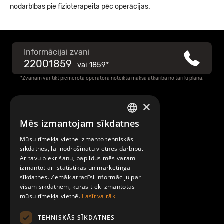
nodarbības pie fizioterapeita pēc operācijas.
Informācijai zvani
22001859
vai
1859*
*Zvanam var tikt piemērota operatora noteiktā maksa atkarībā no tarifu plāna.
×
Raksti mums
Mēs izmantojam sīkdatnes
LATVIAN
Par Mobilly
Mūsu tīmekļa vietne izmanto tehniskās
ENGLISH
sīkdatnes, lai nodrošinātu vietnes darbību.
Ar tavu piekrišanu, papildus mēs varam
Noteikumi un līgumi
izmantot arī statistikas un mārketinga
sīkdatnes. Zemāk atradīsi informāciju par
visām sīkdatnēm, kuras tiek izmantotas
Kontakti
mūsu tīmekļa vietnē.
Lasīt vairāk
TEHNISKĀS SĪKDATNES