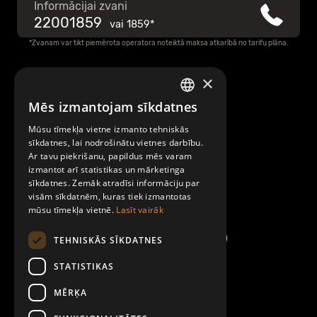
Informācijai zvani
22001859
vai
1859*
*Zvanam var tikt piemērota operatora noteiktā maksa atkarībā no tarifu plāna.
×
Raksti mums
Mēs izmantojam sīkdatnes
LATVIAN
Par Mobilly
Mūsu tīmekļa vietne izmanto tehniskās
ENGLISH
sīkdatnes, lai nodrošinātu vietnes darbību.
Ar tavu piekrišanu, papildus mēs varam
Noteikumi un līgumi
izmantot arī statistikas un mārketinga
sīkdatnes. Zemāk atradīsi informāciju par
visām sīkdatnēm, kuras tiek izmantotas
Kontakti
mūsu tīmekļa vietnē.
Lasīt vairāk
TEHNISKĀS SĪKDATNES
STATISTIKAS
MĒRĶA