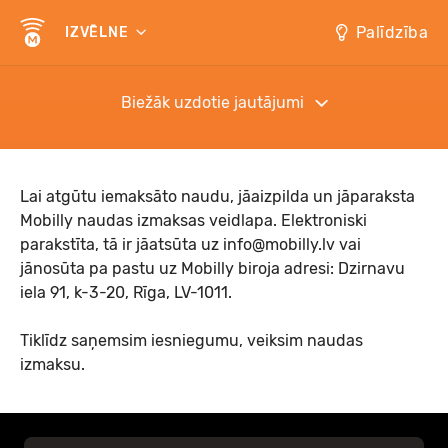
Palīdzība
IZVĒLNE
Biežāk uzdotie jautājumi
Lai atgūtu iemaksāto naudu, jāaizpilda un jāparaksta
Mobilly naudas izmaksas veidlapa
. Elektroniski
parakstīta, tā ir jāatsūta uz
info@mobilly.lv
vai
jānosūta pa pastu uz Mobilly biroja adresi: Dzirnavu
iela 91, k-3-20, Rīga, LV-1011.
Tiklīdz saņemsim iesniegumu, veiksim naudas
izmaksu.