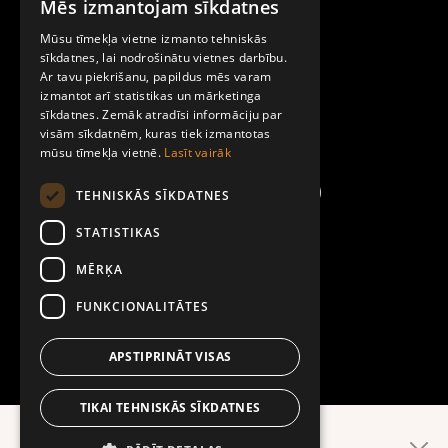
Mēs izmantojam sīkdatnes
LATVIAN
Par Mobilly
Mūsu tīmekļa vietne izmanto tehniskās
ENGLISH
sīkdatnes, lai nodrošinātu vietnes darbību.
Ar tavu piekrišanu, papildus mēs varam
Noteikumi un līgumi
izmantot arī statistikas un mārketinga
sīkdatnes. Zemāk atradīsi informāciju par
visām sīkdatnēm, kuras tiek izmantotas
Kontakti
mūsu tīmekļa vietnē.
Lasīt vairāk
TEHNISKĀS SĪKDATNES
STATISTIKAS
MĒRĶA
FUNKCIONALITĀTES
APSTIPRINĀT VISAS
TIKAI TEHNISKĀS SĪKDATNES
Ērtāk lietotnē!