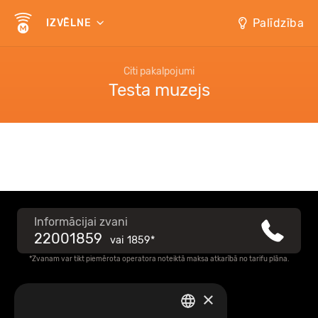
Palīdzība
IZVĒLNE
Citi pakalpojumi
Testa muzejs
Informācijai zvani
22001859
vai
1859*
*Zvanam var tikt piemērota operatora noteiktā maksa atkarībā no tarifu plāna.
×
Raksti mums