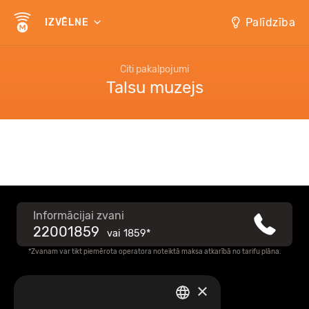
Palīdzība
IZVĒLNE
Citi pakalpojumi
Talsu muzejs
Informācijai zvani
22001859
vai
1859*
*Zvanam var tikt piemērota operatora noteiktā maksa atkarībā no tarifu plāna.
×
Raksti mums