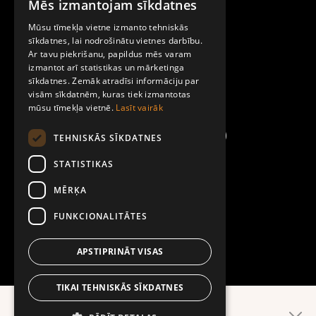
Mēs izmantojam sīkdatnes
LATVIAN
Par Mobilly
Mūsu tīmekļa vietne izmanto tehniskās
ENGLISH
sīkdatnes, lai nodrošinātu vietnes darbību.
Ar tavu piekrišanu, papildus mēs varam
Noteikumi un līgumi
izmantot arī statistikas un mārketinga
sīkdatnes. Zemāk atradīsi informāciju par
visām sīkdatnēm, kuras tiek izmantotas
Kontakti
mūsu tīmekļa vietnē.
Lasīt vairāk
TEHNISKĀS SĪKDATNES
STATISTIKAS
MĒRĶA
FUNKCIONALITĀTES
APSTIPRINĀT VISAS
TIKAI TEHNISKĀS SĪKDATNES
Ērtāk lietotnē!