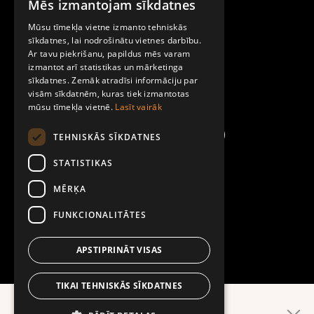
Mēs izmantojam sīkdatnes
LATVIAN
Par Mobilly
Mūsu tīmekļa vietne izmanto tehniskās
ENGLISH
sīkdatnes, lai nodrošinātu vietnes darbību.
Ar tavu piekrišanu, papildus mēs varam
Noteikumi un līgumi
izmantot arī statistikas un mārketinga
sīkdatnes. Zemāk atradīsi informāciju par
visām sīkdatnēm, kuras tiek izmantotas
Kontakti
mūsu tīmekļa vietnē.
Lasīt vairāk
TEHNISKĀS SĪKDATNES
STATISTIKAS
MĒRĶA
FUNKCIONALITĀTES
APSTIPRINĀT VISAS
TIKAI TEHNISKĀS SĪKDATNES
Ērtāk lietotnē!