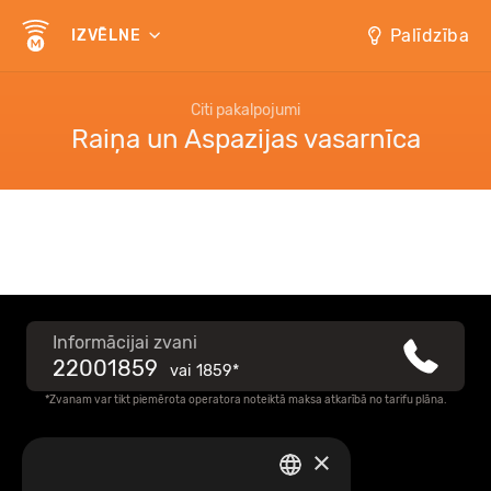
Palīdzība
IZVĒLNE
Citi pakalpojumi
Raiņa un Aspazijas vasarnīca
Informācijai zvani
22001859
vai
1859*
*Zvanam var tikt piemērota operatora noteiktā maksa atkarībā no tarifu plāna.
×
Raksti mums