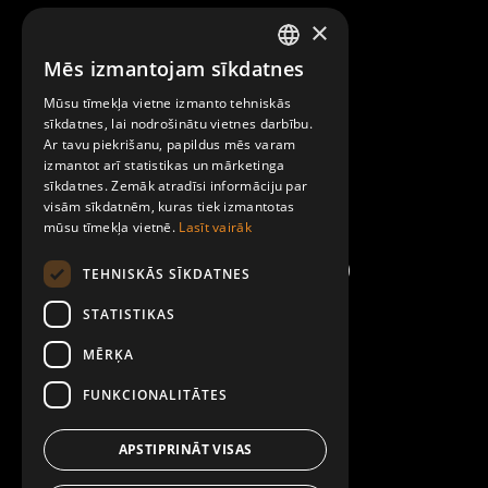
×
Raksti mums
Mēs izmantojam sīkdatnes
LATVIAN
Par Mobilly
Mūsu tīmekļa vietne izmanto tehniskās
ENGLISH
sīkdatnes, lai nodrošinātu vietnes darbību.
Ar tavu piekrišanu, papildus mēs varam
Noteikumi un līgumi
izmantot arī statistikas un mārketinga
sīkdatnes. Zemāk atradīsi informāciju par
visām sīkdatnēm, kuras tiek izmantotas
Kontakti
mūsu tīmekļa vietnē.
Lasīt vairāk
TEHNISKĀS SĪKDATNES
STATISTIKAS
MĒRĶA
FUNKCIONALITĀTES
APSTIPRINĀT VISAS