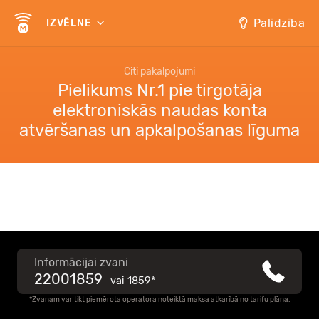
Palīdzība
IZVĒLNE
Citi pakalpojumi
Pielikums Nr.1 pie tirgotāja
elektroniskās naudas konta
atvēršanas un apkalpošanas līguma
Informācijai zvani
22001859
vai
1859*
*Zvanam var tikt piemērota operatora noteiktā maksa atkarībā no tarifu plāna.