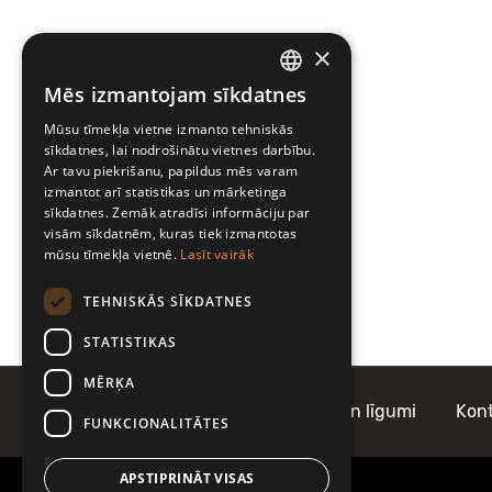
×
Mēs izmantojam sīkdatnes
LATVIAN
Mūsu tīmekļa vietne izmanto tehniskās
ENGLISH
sīkdatnes, lai nodrošinātu vietnes darbību.
Ar tavu piekrišanu, papildus mēs varam
izmantot arī statistikas un mārketinga
sīkdatnes. Zemāk atradīsi informāciju par
visām sīkdatnēm, kuras tiek izmantotas
mūsu tīmekļa vietnē.
Lasīt vairāk
TEHNISKĀS SĪKDATNES
STATISTIKAS
MĒRĶA
Par Mobilly
Noteikumi un līgumi
Kont
FUNKCIONALITĀTES
APSTIPRINĀT VISAS