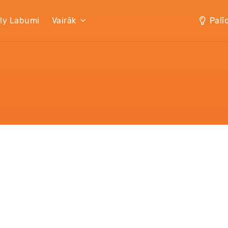
lly Labumi
Vairāk
Palī