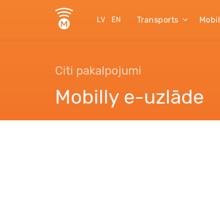
Transports
Mobi
LV
EN
Citi pakalpojumi
Mobilly e-uzlāde