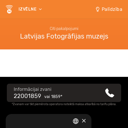
Palīdzība
IZVĒLNE
Citi pakalpojumi
Latvijas Fotogrāfijas muzejs
Informācijai zvani
22001859
vai
1859*
*Zvanam var tikt piemērota operatora noteiktā maksa atkarībā no tarifu plāna.
×
Raksti mums