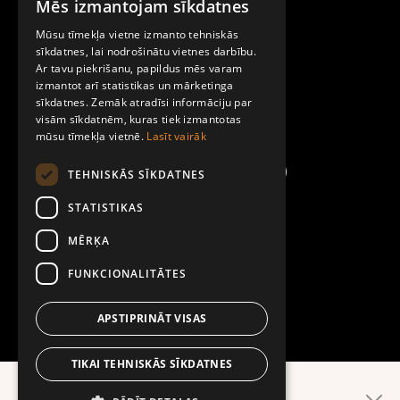
Mēs izmantojam sīkdatnes
LATVIAN
Par Mobilly
Mūsu tīmekļa vietne izmanto tehniskās
ENGLISH
sīkdatnes, lai nodrošinātu vietnes darbību.
Ar tavu piekrišanu, papildus mēs varam
Noteikumi un līgumi
izmantot arī statistikas un mārketinga
sīkdatnes. Zemāk atradīsi informāciju par
visām sīkdatnēm, kuras tiek izmantotas
Kontakti
mūsu tīmekļa vietnē.
Lasīt vairāk
TEHNISKĀS SĪKDATNES
STATISTIKAS
MĒRĶA
FUNKCIONALITĀTES
APSTIPRINĀT VISAS
TIKAI TEHNISKĀS SĪKDATNES
Ērtāk lietotnē!