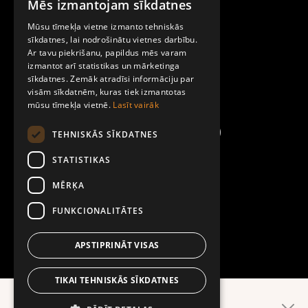
Mēs izmantojam sīkdatnes
LATVIAN
Par Mobilly
Mūsu tīmekļa vietne izmanto tehniskās
ENGLISH
sīkdatnes, lai nodrošinātu vietnes darbību.
Ar tavu piekrišanu, papildus mēs varam
Noteikumi un līgumi
izmantot arī statistikas un mārketinga
sīkdatnes. Zemāk atradīsi informāciju par
visām sīkdatnēm, kuras tiek izmantotas
Kontakti
mūsu tīmekļa vietnē.
Lasīt vairāk
TEHNISKĀS SĪKDATNES
STATISTIKAS
MĒRĶA
FUNKCIONALITĀTES
APSTIPRINĀT VISAS
TIKAI TEHNISKĀS SĪKDATNES
Ērtāk lietotnē!