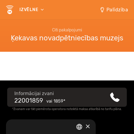
Palīdzība
IZVĒLNE
Citi pakalpojumi
Ķekavas novadpētniecības muzejs
Informācijai zvani
22001859
vai
1859*
*Zvanam var tikt piemērota operatora noteiktā maksa atkarībā no tarifu plāna.
×
Raksti mums