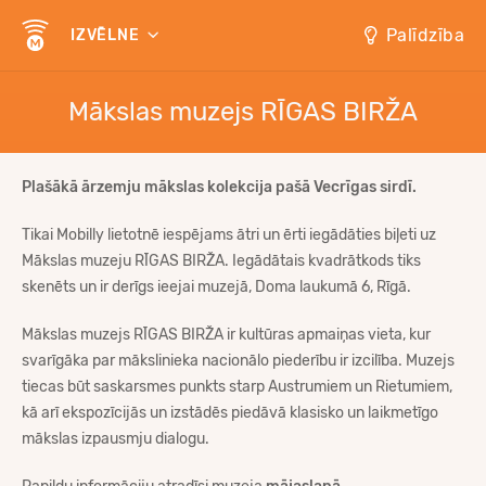
Palīdzība
IZVĒLNE
Mākslas muzejs RĪGAS BIRŽA
Plašākā ārzemju mākslas kolekcija pašā Vecrīgas sirdī.
Tikai Mobilly lietotnē iespējams ātri un ērti iegādāties biļeti uz
Mākslas muzeju RĪGAS BIRŽA. Iegādātais kvadrātkods tiks
skenēts un ir derīgs ieejai muzejā, Doma laukumā 6, Rīgā.
Mākslas muzejs RĪGAS BIRŽA ir kultūras apmaiņas vieta, kur
svarīgāka par mākslinieka nacionālo piederību ir izcilība. Muzejs
tiecas būt saskarsmes punkts starp Austrumiem un Rietumiem,
kā arī ekspozīcijās un izstādēs piedāvā klasisko un laikmetīgo
mākslas izpausmju dialogu.