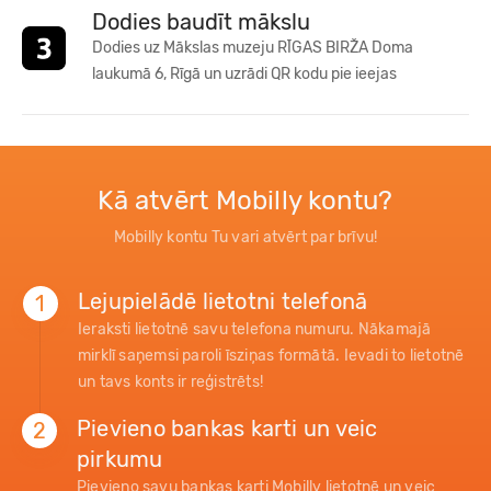
Dodies baudīt mākslu
Dodies uz Mākslas muzeju RĪGAS BIRŽA Doma
laukumā 6, Rīgā un uzrādi QR kodu pie ieejas
Kā atvērt Mobilly kontu?
Mobilly kontu Tu vari atvērt par brīvu!
Lejupielādē lietotni telefonā
1
Ieraksti lietotnē savu telefona numuru. Nākamajā
mirklī saņemsi paroli īsziņas formātā. Ievadi to lietotnē
un tavs konts ir reģistrēts!
Pievieno bankas karti un veic
2
pirkumu
Pievieno savu bankas karti Mobilly lietotnē un veic