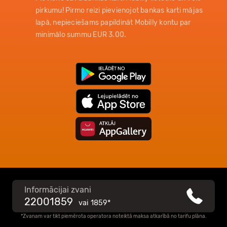
pirkumu! Pirmo reizi pievienojot bankas karti mājas
lapā, nepieciešams papildināt Mobilly kontu par
minimālo summu EUR 3.00.
Informācijai zvani
22001859
vai
1859*
*Zvanam var tikt piemērota operatora noteiktā maksa atkarībā no tarifu plāna.