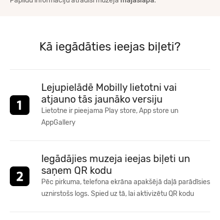
Papildu informāciju atradīsi muzeja
mājaslapā
.
Kā iegādāties ieejas biļeti?
Lejupielādē Mobilly lietotni vai
atjauno tās jaunāko versiju
Lietotne ir pieejama Play store, App store un
AppGallery
Iegādājies muzeja ieejas biļeti un
saņem QR kodu
Pēc pirkuma, telefona ekrāna apakšējā daļā parādīsies
uznirstošs logs. Spied uz tā, lai aktivizētu QR kodu