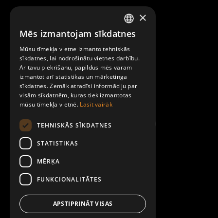
×
Raksti mums
Mēs izmantojam sīkdatnes
LATVIAN
Par Mobilly
Mūsu tīmekļa vietne izmanto tehniskās
ENGLISH
sīkdatnes, lai nodrošinātu vietnes darbību.
Ar tavu piekrišanu, papildus mēs varam
Noteikumi un līgumi
izmantot arī statistikas un mārketinga
sīkdatnes. Zemāk atradīsi informāciju par
visām sīkdatnēm, kuras tiek izmantotas
Kontakti
mūsu tīmekļa vietnē.
Lasīt vairāk
TEHNISKĀS SĪKDATNES
STATISTIKAS
MĒRĶA
FUNKCIONALITĀTES
APSTIPRINĀT VISAS