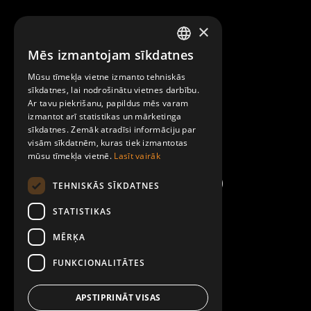
×
Raksti mums
Mēs izmantojam sīkdatnes
LATVIAN
Par Mobilly
Mūsu tīmekļa vietne izmanto tehniskās
ENGLISH
sīkdatnes, lai nodrošinātu vietnes darbību.
Ar tavu piekrišanu, papildus mēs varam
Noteikumi un līgumi
izmantot arī statistikas un mārketinga
sīkdatnes. Zemāk atradīsi informāciju par
visām sīkdatnēm, kuras tiek izmantotas
Kontakti
mūsu tīmekļa vietnē.
Lasīt vairāk
TEHNISKĀS SĪKDATNES
STATISTIKAS
MĒRĶA
FUNKCIONALITĀTES
APSTIPRINĀT VISAS