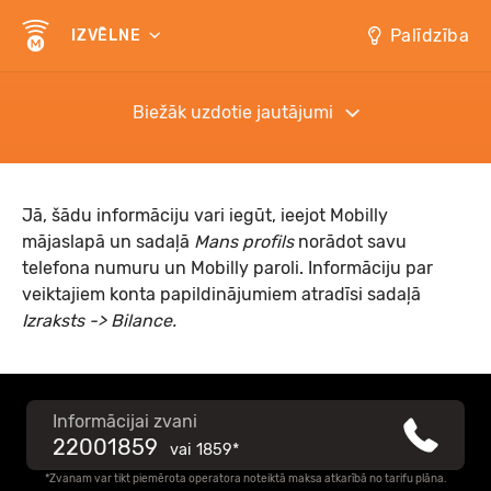
Palīdzība
IZVĒLNE
Biežāk uzdotie jautājumi
Jā, šādu informāciju vari iegūt, ieejot Mobilly
mājaslapā un sadaļā
Mans profils
norādot savu
telefona numuru un Mobilly paroli. Informāciju par
veiktajiem konta papildinājumiem atradīsi sadaļā
Izraksts -> Bilance.
Informācijai zvani
22001859
vai
1859*
*Zvanam var tikt piemērota operatora noteiktā maksa atkarībā no tarifu plāna.