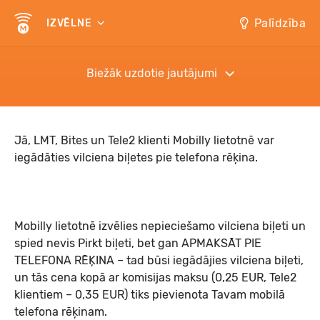
Palīdzība
IZVĒLNE
Biežāk uzdotie jautājumi
Jā, LMT, Bites un Tele2 klienti Mobilly lietotnē var
iegādāties vilciena biļetes pie telefona rēķina.
Mobilly lietotnē izvēlies nepieciešamo vilciena biļeti un
spied nevis Pirkt biļeti, bet gan APMAKSĀT PIE
TELEFONA RĒĶINA – tad būsi iegādājies vilciena biļeti,
un tās cena kopā ar komisijas maksu (0,25 EUR, Tele2
klientiem – 0,35 EUR) tiks pievienota Tavam mobilā
telefona rēķinam.