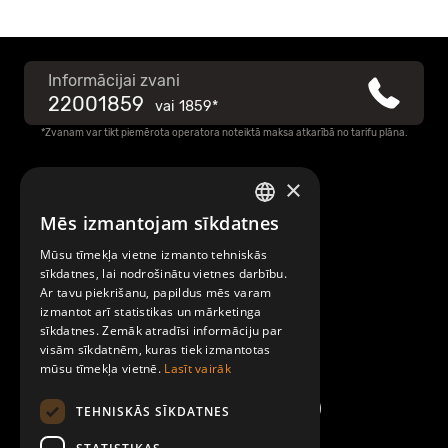
Informācijai zvani
22001859
vai
1859*
*Zvanam var tikt piemērota operatora noteiktā maksa atkarībā no tarifu plāna.
×
Raksti mums
Mēs izmantojam sīkdatnes
LATVIAN
Par Mobilly
Mūsu tīmekļa vietne izmanto tehniskās
ENGLISH
sīkdatnes, lai nodrošinātu vietnes darbību.
Ar tavu piekrišanu, papildus mēs varam
Noteikumi un līgumi
izmantot arī statistikas un mārketinga
sīkdatnes. Zemāk atradīsi informāciju par
visām sīkdatnēm, kuras tiek izmantotas
Kontakti
mūsu tīmekļa vietnē.
Lasīt vairāk
TEHNISKĀS SĪKDATNES