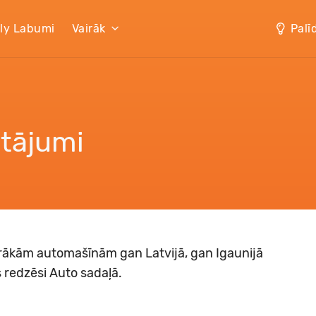
lly Labumi
Vairāk
Palī
utājumi
airākām automašīnām gan Latvijā, gan Igaunijā
 redzēsi Auto sadaļā.