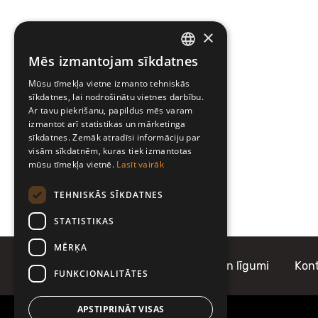
×
Mēs izmantojam sīkdatnes
LATVIAN
Mūsu tīmekļa vietne izmanto tehniskās
ENGLISH
sīkdatnes, lai nodrošinātu vietnes darbību.
Ar tavu piekrišanu, papildus mēs varam
izmantot arī statistikas un mārketinga
sīkdatnes. Zemāk atradīsi informāciju par
visām sīkdatnēm, kuras tiek izmantotas
mūsu tīmekļa vietnē.
Lasīt vairāk
TEHNISKĀS SĪKDATNES
STATISTIKAS
MĒRĶA
Par Mobilly
Noteikumi un līgumi
Kont
FUNKCIONALITĀTES
APSTIPRINĀT VISAS