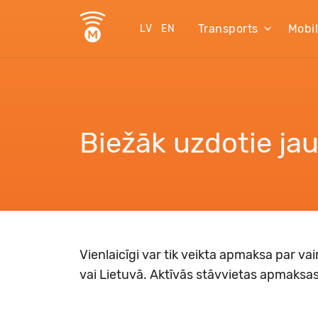
Transports
Mobi
LV
EN
Biežāk uzdotie ja
Vienlaicīgi var tik veikta apmaksa par v
vai Lietuvā. Aktīvās stāvvietas apmaksas