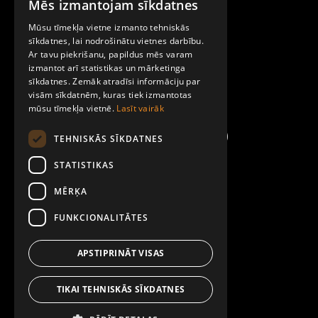
Mēs izmantojam sīkdatnes
LATVIAN
Par Mobilly
Mūsu tīmekļa vietne izmanto tehniskās
ENGLISH
sīkdatnes, lai nodrošinātu vietnes darbību.
Ar tavu piekrišanu, papildus mēs varam
Noteikumi un līgumi
izmantot arī statistikas un mārketinga
sīkdatnes. Zemāk atradīsi informāciju par
visām sīkdatnēm, kuras tiek izmantotas
Kontakti
mūsu tīmekļa vietnē.
Lasīt vairāk
TEHNISKĀS SĪKDATNES
STATISTIKAS
MĒRĶA
FUNKCIONALITĀTES
APSTIPRINĀT VISAS
TIKAI TEHNISKĀS SĪKDATNES