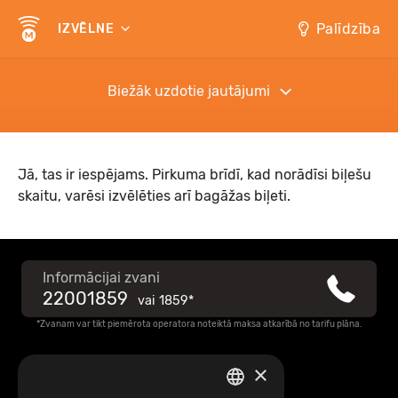
Palīdzība
IZVĒLNE
Biežāk uzdotie jautājumi
Jā, tas ir iespējams. Pirkuma brīdī, kad norādīsi biļešu
skaitu, varēsi izvēlēties arī bagāžas biļeti.
Informācijai zvani
22001859
vai
1859*
*Zvanam var tikt piemērota operatora noteiktā maksa atkarībā no tarifu plāna.
×
Raksti mums