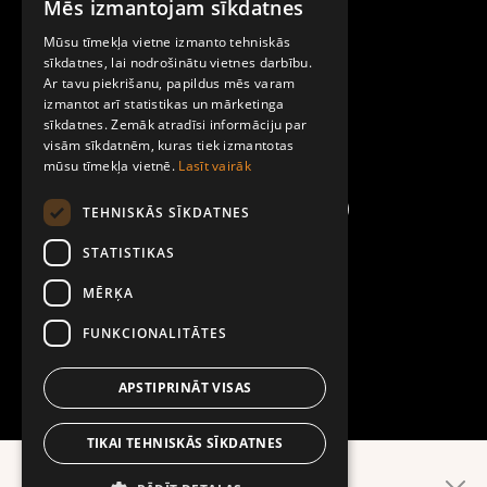
Mēs izmantojam sīkdatnes
LATVIAN
Par Mobilly
Mūsu tīmekļa vietne izmanto tehniskās
ENGLISH
sīkdatnes, lai nodrošinātu vietnes darbību.
Ar tavu piekrišanu, papildus mēs varam
Noteikumi un līgumi
izmantot arī statistikas un mārketinga
sīkdatnes. Zemāk atradīsi informāciju par
visām sīkdatnēm, kuras tiek izmantotas
Kontakti
mūsu tīmekļa vietnē.
Lasīt vairāk
TEHNISKĀS SĪKDATNES
STATISTIKAS
MĒRĶA
FUNKCIONALITĀTES
APSTIPRINĀT VISAS
TIKAI TEHNISKĀS SĪKDATNES
Ērtāk lietotnē!