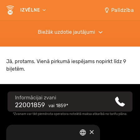
Palīdzība
IZVĒLNE
Biežāk uzdotie jautājumi
Jā, protams. Vienā pirkumā iespējams nopirkt līdz 9
biļetēm.
Informācijai zvani
22001859
vai
1859*
*Zvanam var tikt piemērota operatora noteiktā maksa atkarībā no tarifu plāna.
×
Raksti mums