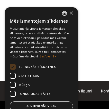
×
Mēs izmantojam sīkdatnes
LATVIAN
Mūsu tīmekļa vietne izmanto tehniskās
ENGLISH
sīkdatnes, lai nodrošinātu vietnes darbību.
Ar tavu piekrišanu, papildus mēs varam
izmantot arī statistikas un mārketinga
sīkdatnes. Zemāk atradīsi informāciju par
visām sīkdatnēm, kuras tiek izmantotas
mūsu tīmekļa vietnē.
Lasīt vairāk
TEHNISKĀS SĪKDATNES
STATISTIKAS
MĒRĶA
Par Mobilly
Noteikumi un līgumi
Kont
FUNKCIONALITĀTES
APSTIPRINĀT VISAS