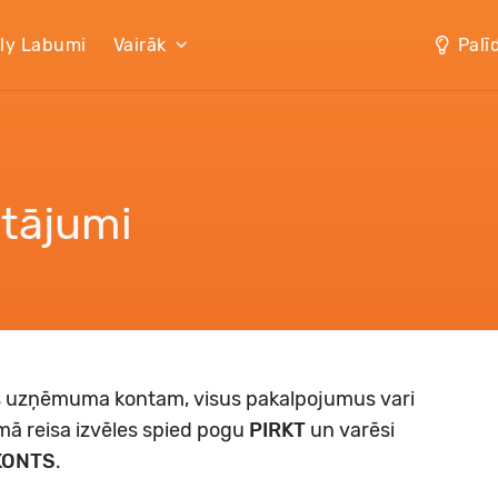
lly Labumi
Vairāk
Palī
utājumi
ots uzņēmuma kontam, visus pakalpojumus vari
mā reisa izvēles spied pogu
PIRKT
un varēsi
KONTS
.