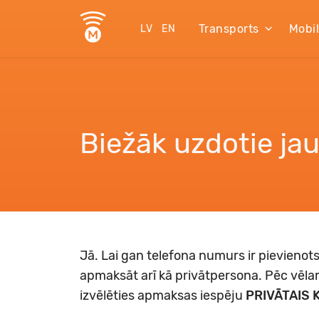
Transports
Mobi
LV
EN
Biežāk uzdotie ja
Jā. Lai gan telefona numurs ir pievien
apmaksāt arī kā privātpersona. Pēc vēla
izvēlēties apmaksas iespēju
PRIVĀTAIS 