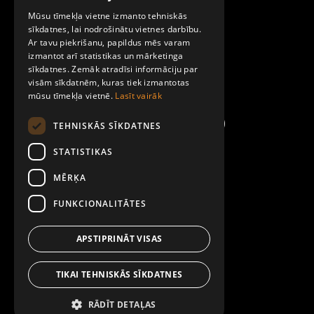
Par Mobilly
Mūsu tīmekļa vietne izmanto tehniskās
ENGLISH
sīkdatnes, lai nodrošinātu vietnes darbību.
Ar tavu piekrišanu, papildus mēs varam
Noteikumi un līgumi
izmantot arī statistikas un mārketinga
sīkdatnes. Zemāk atradīsi informāciju par
visām sīkdatnēm, kuras tiek izmantotas
Kontakti
mūsu tīmekļa vietnē.
Lasīt vairāk
TEHNISKĀS SĪKDATNES
STATISTIKAS
MĒRĶA
FUNKCIONALITĀTES
APSTIPRINĀT VISAS
TIKAI TEHNISKĀS SĪKDATNES
RĀDĪT DETAĻAS