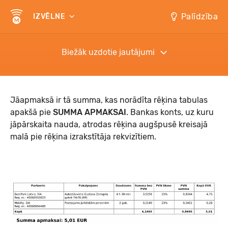
Palīdzība
IZVĒLNE
Biežāk uzdotie jautājumi
Jāapmaksā ir tā summa, kas norādīta rēķina tabulas
apakšā pie
SUMMA APMAKSAI
. Bankas konts, uz kuru
jāpārskaita nauda, atrodas rēķina augšpusē kreisajā
malā pie rēķina izrakstītāja rekvizītiem.