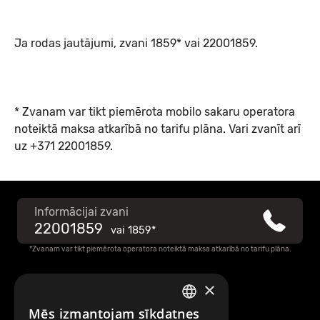
Ja rodas jautājumi, zvani 1859* vai 22001859.
* Zvanam var tikt piemērota mobilo sakaru operatora
noteiktā maksa atkarībā no tarifu plāna. Vari zvanīt arī
uz +371 22001859.
Informācijai zvani
22001859
vai
1859*
*Zvanam var tikt piemērota operatora noteiktā maksa atkarībā no tarifu plāna.
×
Raksti mums
Mēs izmantojam sīkdatnes
LATVIAN