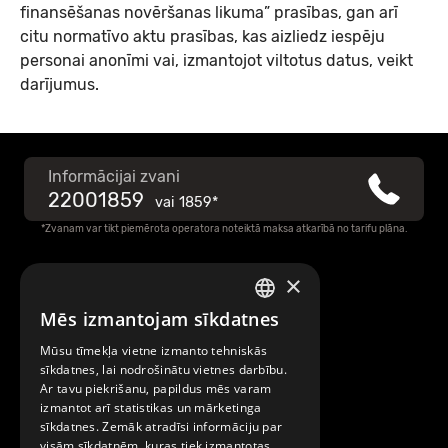
finansēšanas novēršanas likuma”
prasības, gan arī
citu normatīvo aktu prasības, kas aizliedz iespēju
personai anonīmi vai, izmantojot viltotus datus, veikt
darījumus.
Informācijai zvani
22001859
vai
1859*
*Zvanam var tikt piemērota operatora noteiktā maksa atkarībā no tarifu plāna.
×
Raksti mums
Mēs izmantojam sīkdatnes
LATVIAN
Par Mobilly
Mūsu tīmekļa vietne izmanto tehniskās
ENGLISH
sīkdatnes, lai nodrošinātu vietnes darbību.
Ar tavu piekrišanu, papildus mēs varam
Noteikumi un līgumi
izmantot arī statistikas un mārketinga
sīkdatnes. Zemāk atradīsi informāciju par
visām sīkdatnēm, kuras tiek izmantotas