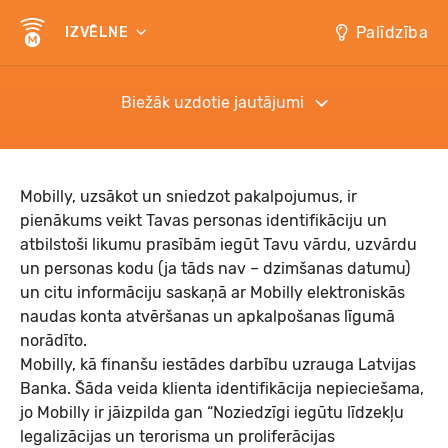
Palīdzība
IZVĒLNE
Biežāk uzdotie jautājumi
Mobilly, uzsākot un sniedzot pakalpojumus, ir
pienākums veikt Tavas personas identifikāciju un
atbilstoši likumu prasībām iegūt Tavu vārdu, uzvārdu
un personas kodu (ja tāds nav – dzimšanas datumu)
un citu informāciju saskaņā ar
Mobilly elektroniskās
naudas konta atvēršanas un apkalpošanas līgumā
norādīto.
Mobilly, kā finanšu iestādes darbību uzrauga
Latvijas
Banka
. Šāda veida klienta identifikācija nepieciešama,
jo Mobilly ir jāizpilda gan
“Noziedzīgi iegūtu līdzekļu
legalizācijas un terorisma un proliferācijas