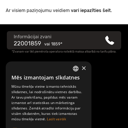
Ar visiem paziņojumu veidiem
vari iepazīties šeit
.
Informācijai zvani
22001859
vai
1859*
*Zvanam var tikt piemērota operatora noteiktā maksa atkarībā no tarifu plāna.
×
Raksti mums
Mēs izmantojam sīkdatnes
LATVIAN
Par Mobilly
Mūsu tīmekļa vietne izmanto tehniskās
ENGLISH
sīkdatnes, lai nodrošinātu vietnes darbību.
Ar tavu piekrišanu, papildus mēs varam
Noteikumi un līgumi
izmantot arī statistikas un mārketinga
sīkdatnes. Zemāk atradīsi informāciju par
visām sīkdatnēm, kuras tiek izmantotas
Kontakti
mūsu tīmekļa vietnē.
Lasīt vairāk