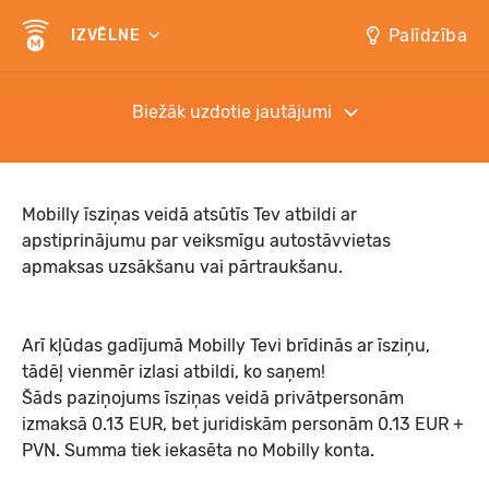
Palīdzība
IZVĒLNE
Biežāk uzdotie jautājumi
Mobilly īsziņas veidā atsūtīs Tev atbildi ar
apstiprinājumu par veiksmīgu autostāvvietas
apmaksas uzsākšanu vai pārtraukšanu.
Arī kļūdas gadījumā Mobilly Tevi brīdinās ar īsziņu,
tādēļ vienmēr izlasi atbildi, ko saņem!
Šāds paziņojums īsziņas veidā privātpersonām
izmaksā 0.13 EUR, bet juridiskām personām 0.13 EUR +
PVN. Summa tiek iekasēta no Mobilly konta.