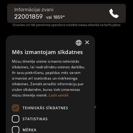
Informācijai zvani
22001859
vai
1859*
*Zvanam var tikt piemērota operatora noteiktā maksa atkarībā no tarifu plāna.
×
Raksti mums
Mēs izmantojam sīkdatnes
LATVIAN
Par Mobilly
Mūsu tīmekļa vietne izmanto tehniskās
ENGLISH
sīkdatnes, lai nodrošinātu vietnes darbību.
Ar tavu piekrišanu, papildus mēs varam
Noteikumi un līgumi
izmantot arī statistikas un mārketinga
sīkdatnes. Zemāk atradīsi informāciju par
visām sīkdatnēm, kuras tiek izmantotas
Kontakti
mūsu tīmekļa vietnē.
Lasīt vairāk
TEHNISKĀS SĪKDATNES
STATISTIKAS
MĒRĶA