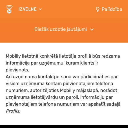
Palīdzība
IZVĒLNE
Biežāk uzdotie jautājumi
Mobilly lietotnē konkrētā lietotāja profilā būs redzama
informācija par uzņēmumu, kuram klients ir
pievienots.
Arī uzņēmuma kontaktpersona var pārliecināties par
visiem uzņēmuma kontam pievienotajiem telefona
numuriem, autorizējoties Mobilly mājaslapā, norādot
uzņēmuma lietotājvārdu un paroli. Informāciju par
pievienotajiem telefona numuriem var apskatīt sadaļā
Profils
.