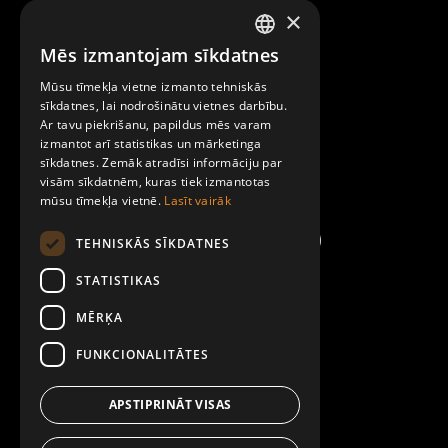
×
Raksti mums
Mēs izmantojam sīkdatnes
LATVIAN
Par Mobilly
Mūsu tīmekļa vietne izmanto tehniskās
ENGLISH
sīkdatnes, lai nodrošinātu vietnes darbību.
Ar tavu piekrišanu, papildus mēs varam
Noteikumi un līgumi
izmantot arī statistikas un mārketinga
sīkdatnes. Zemāk atradīsi informāciju par
visām sīkdatnēm, kuras tiek izmantotas
Kontakti
mūsu tīmekļa vietnē.
Lasīt vairāk
TEHNISKĀS SĪKDATNES
STATISTIKAS
MĒRĶA
FUNKCIONALITĀTES
APSTIPRINĀT VISAS