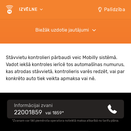
Palīdzība
IZVĒLNE
Biežāk uzdotie jautājumi
Stāvvietu kontrolieri pārbaudi veic Mobilly sistēmā.
Vadot iekšā kontroles ierīcē tos automašīnas numurus,
kas atrodas stāvvietā, kontrolieris varēs redzēt, vai par
konkrēto auto tiek veikta apmaksa vai nē.
Informācijai zvani
22001859
vai
1859*
*Zvanam var tikt piemērota operatora noteiktā maksa atkarībā no tarifu plāna.