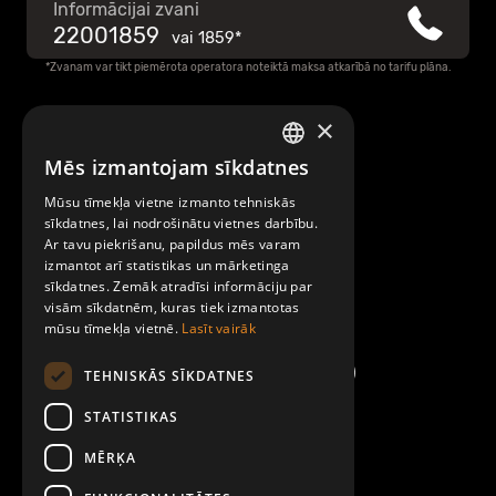
Informācijai zvani
22001859
vai
1859*
*Zvanam var tikt piemērota operatora noteiktā maksa atkarībā no tarifu plāna.
×
Raksti mums
Mēs izmantojam sīkdatnes
LATVIAN
Par Mobilly
Mūsu tīmekļa vietne izmanto tehniskās
ENGLISH
sīkdatnes, lai nodrošinātu vietnes darbību.
Ar tavu piekrišanu, papildus mēs varam
Noteikumi un līgumi
izmantot arī statistikas un mārketinga
sīkdatnes. Zemāk atradīsi informāciju par
visām sīkdatnēm, kuras tiek izmantotas
Kontakti
mūsu tīmekļa vietnē.
Lasīt vairāk
TEHNISKĀS SĪKDATNES
STATISTIKAS
MĒRĶA