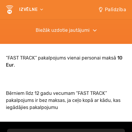
Palīdzība
IZVĒLNE
Biežāk uzdotie jautājumi
“FAST TRACK” pakalpojums vienai personai maksā
10
Eur
.
Bērniem līdz 12 gadu vecumam “FAST TRACK”
pakalpojums ir bez maksas, ja ceļo kopā ar kādu, kas
iegādājies pakalpojumu