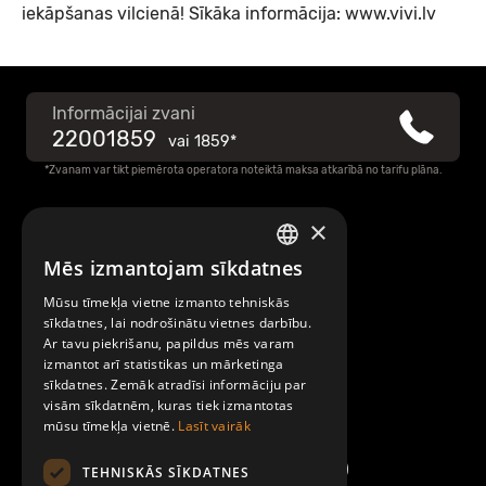
iekāpšanas vilcienā! Sīkāka informācija:
www.vivi.lv
Informācijai zvani
22001859
vai
1859*
*Zvanam var tikt piemērota operatora noteiktā maksa atkarībā no tarifu plāna.
×
Raksti mums
Mēs izmantojam sīkdatnes
LATVIAN
Par Mobilly
Mūsu tīmekļa vietne izmanto tehniskās
ENGLISH
sīkdatnes, lai nodrošinātu vietnes darbību.
Ar tavu piekrišanu, papildus mēs varam
Noteikumi un līgumi
izmantot arī statistikas un mārketinga
sīkdatnes. Zemāk atradīsi informāciju par
visām sīkdatnēm, kuras tiek izmantotas
Kontakti
mūsu tīmekļa vietnē.
Lasīt vairāk
TEHNISKĀS SĪKDATNES