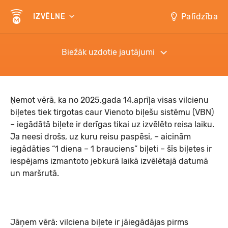
Palīdzība
IZVĒLNE
Biežāk uzdotie jautājumi
Ņemot vērā, ka no 2025.gada 14.aprīļa visas vilcienu
biļetes tiek tirgotas caur Vienoto biļešu sistēmu (VBN)
– iegādātā biļete ir derīgas tikai uz izvēlēto reisa laiku.
Ja neesi drošs, uz kuru reisu paspēsi, – aicinām
iegādāties “1 diena – 1 brauciens” biļeti – šīs biļetes ir
iespējams izmantoto jebkurā laikā izvēlētajā datumā
un maršrutā.
Jāņem vērā: vilciena biļete ir jāiegādājas pirms