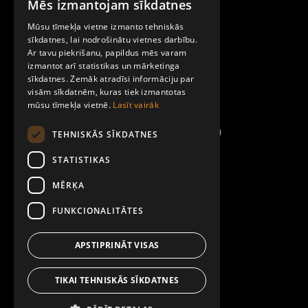
Mēs izmantojam sīkdatnes
LATVIAN
Par Mobilly
Mūsu tīmekļa vietne izmanto tehniskās
ENGLISH
sīkdatnes, lai nodrošinātu vietnes darbību.
Ar tavu piekrišanu, papildus mēs varam
Noteikumi un līgumi
izmantot arī statistikas un mārketinga
sīkdatnes. Zemāk atradīsi informāciju par
visām sīkdatnēm, kuras tiek izmantotas
Kontakti
mūsu tīmekļa vietnē.
Lasīt vairāk
TEHNISKĀS SĪKDATNES
STATISTIKAS
MĒRĶA
FUNKCIONALITĀTES
APSTIPRINĀT VISAS
TIKAI TEHNISKĀS SĪKDATNES