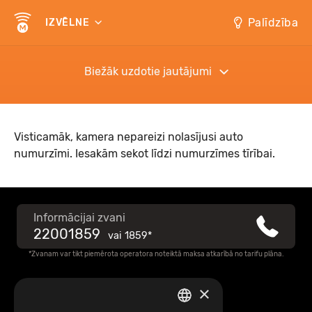
Palīdzība
IZVĒLNE
Biežāk uzdotie jautājumi
Visticamāk, kamera nepareizi nolasījusi auto
numurzīmi. Iesakām sekot līdzi numurzīmes tīrībai.
Informācijai zvani
22001859
vai
1859*
*Zvanam var tikt piemērota operatora noteiktā maksa atkarībā no tarifu plāna.
×
Raksti mums