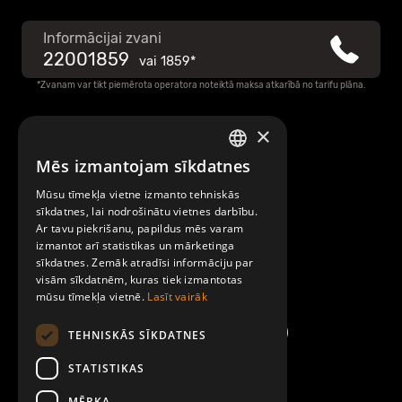
Informācijai zvani
22001859
vai
1859*
*Zvanam var tikt piemērota operatora noteiktā maksa atkarībā no tarifu plāna.
×
Raksti mums
Mēs izmantojam sīkdatnes
LATVIAN
Par Mobilly
Mūsu tīmekļa vietne izmanto tehniskās
ENGLISH
sīkdatnes, lai nodrošinātu vietnes darbību.
Ar tavu piekrišanu, papildus mēs varam
Noteikumi un līgumi
izmantot arī statistikas un mārketinga
sīkdatnes. Zemāk atradīsi informāciju par
visām sīkdatnēm, kuras tiek izmantotas
Kontakti
mūsu tīmekļa vietnē.
Lasīt vairāk
TEHNISKĀS SĪKDATNES
STATISTIKAS
MĒRĶA