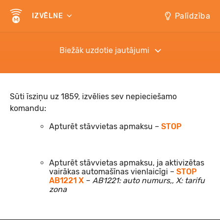
Palīdzība
IZVĒLNE
Biežāk uzdotie jautājumi
Sūti īsziņu uz 1859, izvēlies sev nepieciešamo
komandu:
Apturēt stāvvietas apmaksu –
STOP
Apturēt stāvvietas apmaksu, ja aktivizētas
vairākas automašīnas vienlaicīgi –
STOP
AB1221 X
–
AB1221: auto numurs,, X: tarifu
zona