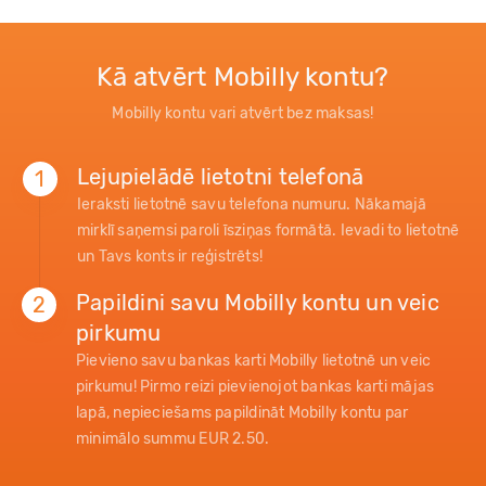
Kā atvērt Mobilly kontu?
Mobilly kontu vari atvērt bez maksas!
Lejupielādē lietotni telefonā
1
Ieraksti lietotnē savu telefona numuru. Nākamajā
mirklī saņemsi paroli īsziņas formātā. Ievadi to lietotnē
un Tavs konts ir reģistrēts!
Papildini savu Mobilly kontu un veic
2
pirkumu
Pievieno savu bankas karti Mobilly lietotnē un veic
pirkumu! Pirmo reizi pievienojot bankas karti mājas
lapā, nepieciešams papildināt Mobilly kontu par
minimālo summu EUR 2.50.