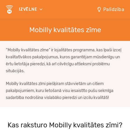
Palīdzība
IZVĒLNE
Mobilly kvalitātes zīme
“Mobilly kvalitātes zīme” ir lojalitātes programma, kas īpaši izceļ
kvalitatīvākos pakalpojumus, kuros garantējam mūsdienīgu un
ērtu lietotāja pieredzi, kā arī cilvēcīgu attieksmi problēmu
situācijās.
Mobilly kvalitātes zīmi piešķiram stāvvietām un citiem
pakalpojumiem, kuru lietošanā visu iesaistīto pušu sekmīga
sadarbība nodrošina vislabāko pieredzi un izcilu kvalitāti!
Kas raksturo Mobilly kvalitātes zīmi?