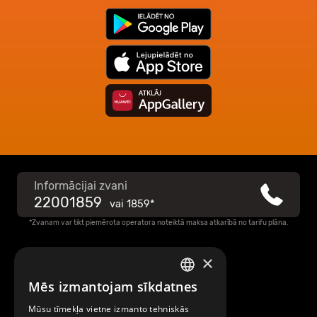
Informācijai zvani
22001859
vai
1859*
*Zvanam var tikt piemērota operatora noteiktā maksa atkarībā no tarifu plāna.
×
Raksti mums
Mēs izmantojam sīkdatnes
LATVIAN
Par Mobilly
Mūsu tīmekļa vietne izmanto tehniskās
ENGLISH