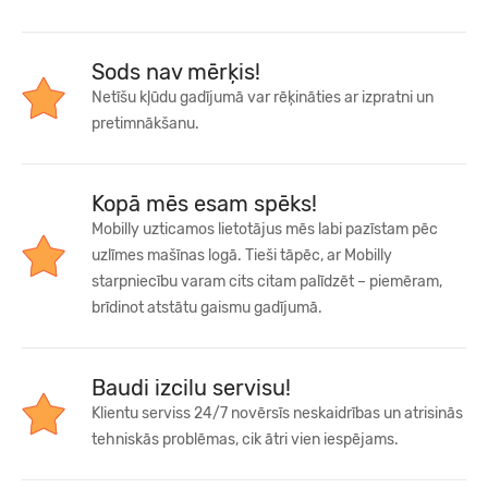
Sods nav mērķis!
Netīšu kļūdu gadījumā var rēķināties ar izpratni un
pretimnākšanu.
Kopā mēs esam spēks!
Mobilly uzticamos lietotājus mēs labi pazīstam pēc
uzlīmes mašīnas logā. Tieši tāpēc, ar Mobilly
starpniecību varam cits citam palīdzēt – piemēram,
brīdinot atstātu gaismu gadījumā.
Baudi izcilu servisu!
Klientu serviss 24/7 novērsīs neskaidrības un atrisinās
tehniskās problēmas, cik ātri vien iespējams.