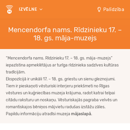
Palīdzība
IZVĒLNE
Mencendorfa nams. Rīdzinieku 17. –
18. gs. māja-muzejs
“Mencendorfa nams. Rīdzinieku 17. – 18. gs. māja-muzejs”
iepazīstina apmeklētājus ar turīga rīdzinieka sadzīves kultūras
tradīcijām.
Ekspozīcijā ir unikāli 17. – 18. gs. griestu un sienu gleznojumi.
Tiem ir pieskaņoti vēsturiski interjeru priekšmeti no Rīgas
vēstures un kuģniecības muzeja krājuma, radot katrai telpai
citādu raksturu un noskaņu. Vēsturiskajās pagraba velvēs un
romantiskajos bēniņos mājvietu radušas izstāžu zāles.
Papildu informāciju atradīsi muzeja
mājaslapā
.