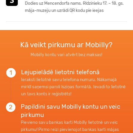
Dodies uz Mencendorfa nams. Rīdzinieku 17. – 18. gs.
māja-muzeju un uzrādi QR kodu pie ieejas
Kā veikt pirkumu ar Mobilly?
Mobilly kontu vari atvērt bez maksas!
Lejupielādē lietotni telefonā
1
Ieraksti lietotnē savu telefona numuru. Nākamajā
mirklī saņemsi paroli īsziņas formātā. Ievadi to lietotnē
un tavs konts ir reģistrēts!
Papildini savu Mobilly kontu un veic
2
pirkumu
Pievieno savu bankas karti Mobilly lietotnē un veic
pirkumu! Pirmo reizi pievienojot bankas karti mājas