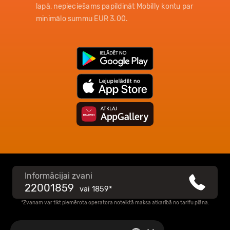
lapā, nepieciešams papildināt Mobilly kontu par
minimālo summu EUR 3.00.
Informācijai zvani
22001859
vai
1859*
*Zvanam var tikt piemērota operatora noteiktā maksa atkarībā no tarifu plāna.