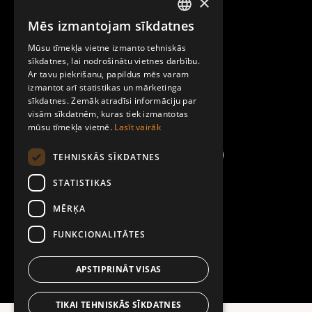
×
Raksti mums
Mēs izmantojam sīkdatnes
LATVIAN
Par Mobilly
Mūsu tīmekļa vietne izmanto tehniskās
ENGLISH
sīkdatnes, lai nodrošinātu vietnes darbību.
Ar tavu piekrišanu, papildus mēs varam
Noteikumi un līgumi
izmantot arī statistikas un mārketinga
sīkdatnes. Zemāk atradīsi informāciju par
visām sīkdatnēm, kuras tiek izmantotas
Kontakti
mūsu tīmekļa vietnē.
Lasīt vairāk
TEHNISKĀS SĪKDATNES
STATISTIKAS
MĒRĶA
FUNKCIONALITĀTES
APSTIPRINĀT VISAS
TIKAI TEHNISKĀS SĪKDATNES