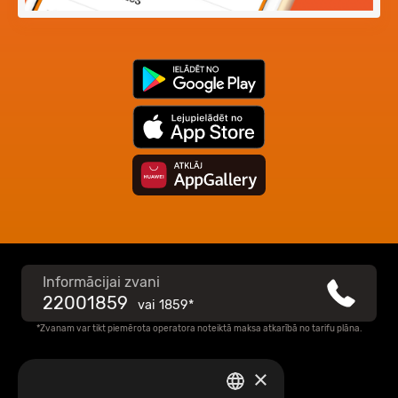
Informācijai zvani
22001859
vai
1859*
*Zvanam var tikt piemērota operatora noteiktā maksa atkarībā no tarifu plāna.
×
Raksti mums