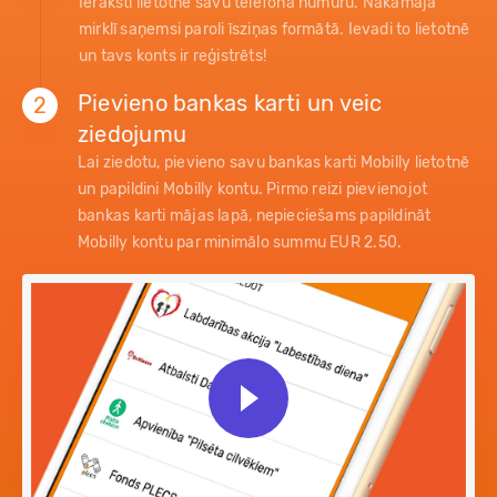
Ieraksti lietotnē savu telefona numuru. Nākamajā
mirklī saņemsi paroli īsziņas formātā. Ievadi to lietotnē
un tavs konts ir reģistrēts!
Pievieno bankas karti un veic
2
ziedojumu
Lai ziedotu, pievieno savu bankas karti Mobilly lietotnē
un papildini Mobilly kontu. Pirmo reizi pievienojot
bankas karti mājas lapā, nepieciešams papildināt
Mobilly kontu par minimālo summu EUR 2.50.