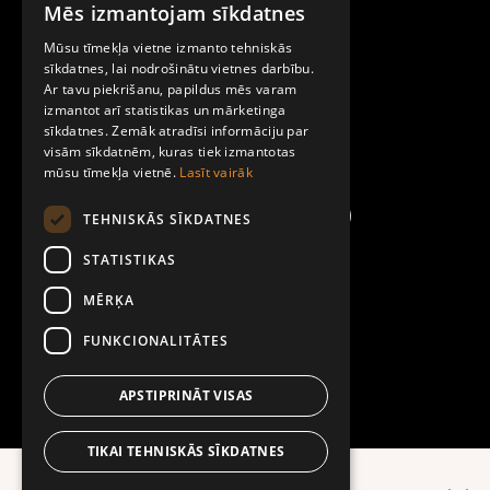
Mēs izmantojam sīkdatnes
LATVIAN
Par Mobilly
Mūsu tīmekļa vietne izmanto tehniskās
ENGLISH
sīkdatnes, lai nodrošinātu vietnes darbību.
Ar tavu piekrišanu, papildus mēs varam
Noteikumi un līgumi
izmantot arī statistikas un mārketinga
sīkdatnes. Zemāk atradīsi informāciju par
visām sīkdatnēm, kuras tiek izmantotas
Kontakti
mūsu tīmekļa vietnē.
Lasīt vairāk
TEHNISKĀS SĪKDATNES
STATISTIKAS
MĒRĶA
FUNKCIONALITĀTES
APSTIPRINĀT VISAS
TIKAI TEHNISKĀS SĪKDATNES
Ērtāk lietotnē!