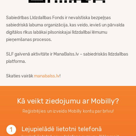
Sabiedrības Līdzdalības Fonds ir nevalstiska bezpeļņas
sabiedriskā labuma organizācija, kas veido, ievieš un pārvalda
digitālos rīkus labākai pilsoniskajai līdzdalībai lēmumu
pieņemšanas procesos.
SLF galvenā aktivitāte ir ManaBalss.lv – sabiedriskās līdzdalības
platforma.
Skaties vairāk
manabalss.lv
!
Kā veikt ziedojumu ar Mobilly?
Reģistrējies un izveido Mobilly kontu par brīvu!
Lejupielādē lietotni telefonā
1