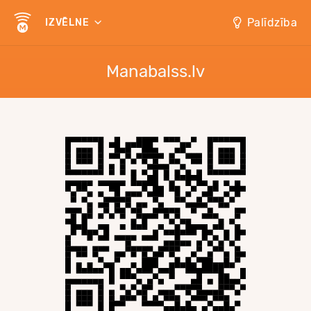
Palīdzība
IZVĒLNE
Manabalss.lv