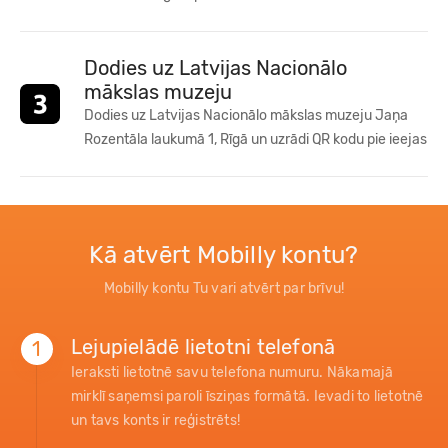
Dodies uz Latvijas Nacionālo
mākslas muzeju
Dodies uz Latvijas Nacionālo mākslas muzeju Jaņa
Rozentāla laukumā 1, Rīgā un uzrādi QR kodu pie ieejas
Kā atvērt Mobilly kontu?
Mobilly kontu Tu vari atvērt par brīvu!
Lejupielādē lietotni telefonā
1
Ieraksti lietotnē savu telefona numuru. Nākamajā
mirklī saņemsi paroli īsziņas formātā. Ievadi to lietotnē
un tavs konts ir reģistrēts!