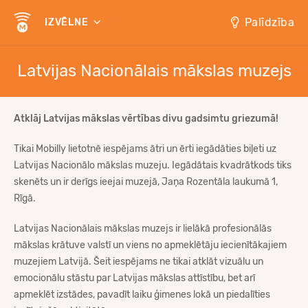
Palīdzība
IZVĒLNE
Latvijas Nacionālais mākslas muzejs
Atklāj Latvijas mākslas vērtības divu gadsimtu griezumā!
Tikai Mobilly lietotnē iespējams ātri un ērti iegādāties biļeti uz
Latvijas Nacionālo mākslas muzeju. Iegādātais kvadrātkods tiks
skenēts un ir derīgs ieejai muzejā, Jaņa Rozentāla laukumā 1,
Rīgā.
Latvijas Nacionālais mākslas muzejs ir lielākā profesionālās
mākslas krātuve valstī un viens no apmeklētāju iecienītākajiem
muzejiem Latvijā. Šeit iespējams ne tikai atklāt vizuālu un
emocionālu stāstu par Latvijas mākslas attīstību, bet arī
apmeklēt izstādes, pavadīt laiku ģimenes lokā un piedalīties