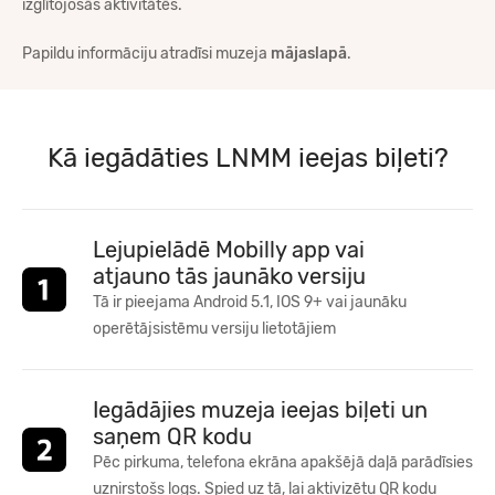
izglītojošās aktivitātēs.
Papildu informāciju atradīsi muzeja
mājaslapā
.
Kā iegādāties LNMM ieejas biļeti?
Lejupielādē Mobilly app vai
atjauno tās jaunāko versiju
Tā ir pieejama Android 5.1, IOS 9+ vai jaunāku
operētājsistēmu versiju lietotājiem
Iegādājies muzeja ieejas biļeti un
saņem QR kodu
Pēc pirkuma, telefona ekrāna apakšējā daļā parādīsies
uznirstošs logs. Spied uz tā, lai aktivizētu QR kodu