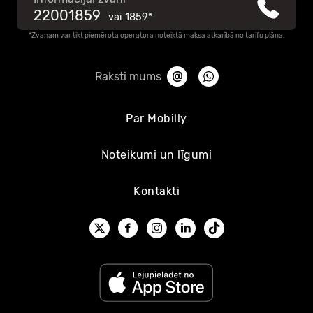
22001859
vai
1859*
*Zvanam var tikt piemērota operatora noteiktā maksa atkarībā no tarifu plāna.
Raksti mums
Par Mobilly
Noteikumi un līgumi
Kontakti