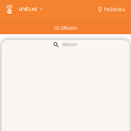
Palīdzība
IZVĒLNE
Uz sākumu