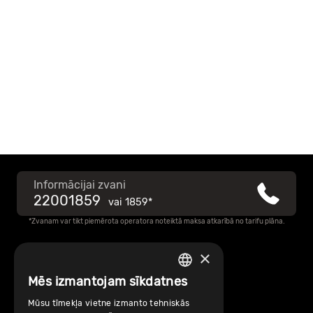
Informācijai zvani
22001859
vai
1859*
*Zvanam var tikt piemērota operatora noteiktā maksa atkarībā no tarifu plāna.
×
Raksti mums
Mēs izmantojam sīkdatnes
LATVIAN
Par Mobilly
Mūsu tīmekļa vietne izmanto tehniskās
ENGLISH