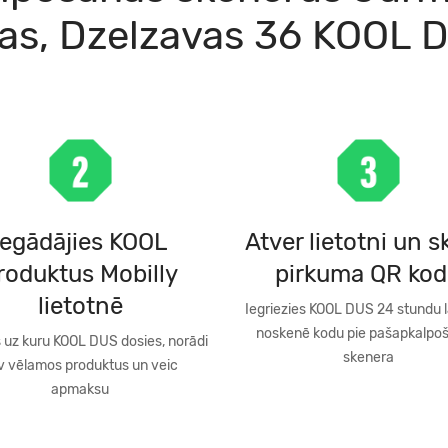
as, Dzelzavas 36 KOOL 
Iegādājies KOOL
Atver lietotni un 
roduktus Mobilly
pirkuma QR ko
lietotnē
Iegriezies KOOL DUS 24 stundu l
noskenē kodu pie pašapkalpo
s uz kuru KOOL DUS dosies, norādi
skenera
v vēlamos produktus un veic
apmaksu