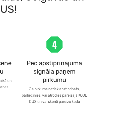
DUS!
skenē
Pēc apstiprinājuma
du
signāla paņem
pirkumu
aikā un
šanās
Ja pirkums netiek apstiprināts,
pārliecinies, vai atrodies pareizajā KOOL
DUS un vai skenē pareizo kodu