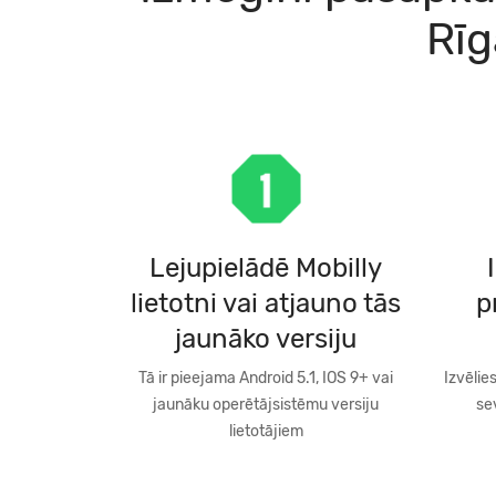
Rīg
Lejupielādē Mobilly
lietotni vai atjauno tās
p
jaunāko versiju
Tā ir pieejama Android 5.1, IOS 9+ vai
Izvēlie
jaunāku operētājsistēmu versiju
se
lietotājiem