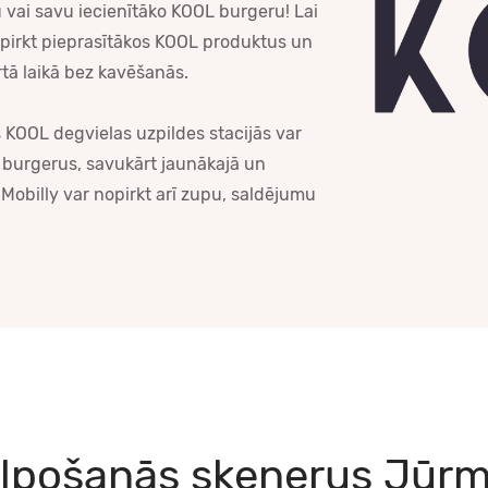
u vai savu iecienītāko KOOL burgeru! Lai
nopirkt pieprasītākos KOOL produktus un
rtā laikā bez kavēšanās.
ās KOOL degvielas uzpildes stacijās var
 burgerus, savukārt jaunākajā un
obilly var nopirkt arī zupu, saldējumu
lpošanās skenerus Jūrm