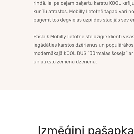
rindā, lai pa ceļam paķertu karstu KOOL kafij
kur Tu atrastos, Mobilly lietotnē tagad vari 
paņemt tos degvielas uzpildes stacijās sev ē
Pašlaik Mobilly lietotnē steidzīgie klienti vis
iegādāties karstos dzērienus un populārākos
modernākajā KOOL DUS “Jūrmalas šoseja” ar M
un auksto zemeņu dzērienu.
Izmēģini pašapka