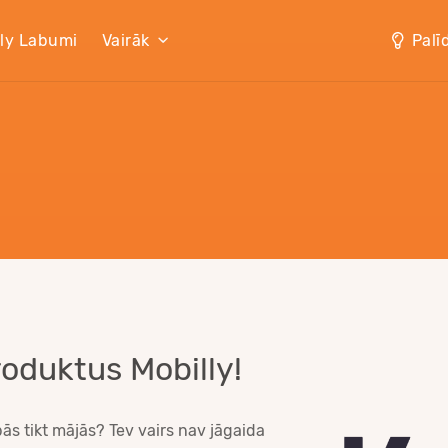
lly Labumi
Vairāk
Palī
roduktus Mobilly!
ibās tikt mājās? Tev vairs nav jāgaida