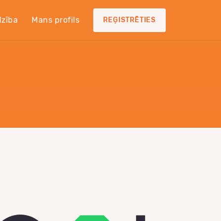
dzība
Mans profils
REĢISTRĒTIES