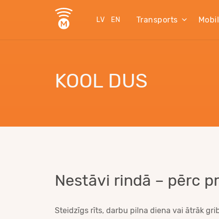
Transports
Mobi
LV
EN
KOOL DUS
Nestāvi rindā – pērc p
Steidzīgs rīts, darbu pilna diena vai ātrāk gr