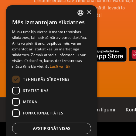
Lietotnē ieraksti savu telefona numuru. Nākamajā
mirklī saņemsi paroli īsziņas formātā. Ievadi to
×
lietotnē un tavs konts ir reģistrēts!
Mēs izmantojam sīkdatnes
LATVIAN
Mūsu tīmekļa vietne izmanto tehniskās
ENGLISH
sīkdatnes, lai nodrošinātu vietnes darbību.
Ar tavu piekrišanu, papildus mēs varam
izmantot arī statistikas un mārketinga
sīkdatnes. Zemāk atradīsi informāciju par
visām sīkdatnēm, kuras tiek izmantotas
mūsu tīmekļa vietnē.
Lasīt vairāk
TEHNISKĀS SĪKDATNES
STATISTIKAS
MĒRĶA
Par Mobilly
Noteikumi un līgumi
Kont
FUNKCIONALITĀTES
APSTIPRINĀT VISAS
Informācijai zvani