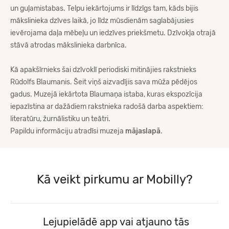
un guļamistabas. Telpu iekārtojums ir līdzīgs tam, kāds bijis
mākslinieka dzīves laikā, jo līdz mūsdienām saglabājusies
ievērojama daļa mēbeļu un iedzīves priekšmetu. Dzīvokļa otrajā
stāvā atrodas mākslinieka darbnīca.
Kā apakšīrnieks šai dzīvoklī periodiski mitinājies rakstnieks
Rūdolfs Blaumanis. Šeit viņš aizvadījis sava mūža pēdējos
gadus. Muzejā iekārtota Blaumaņa istaba, kuras ekspozīcija
iepazīstina ar dažādiem rakstnieka radošā darba aspektiem:
literatūru, žurnālistiku un teātri.
Papildu informāciju atradīsi muzeja
mājaslapā
.
Kā veikt pirkumu ar Mobilly?
Lejupielādē app vai atjauno tās