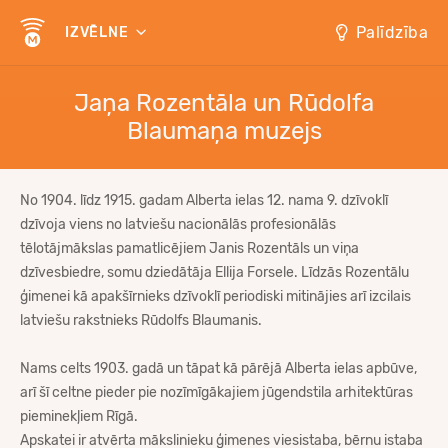
Palīdzība
IZVĒLNE
Jaņa Rozentāla un Rūdolfa
Blaumaņa muzejs
No 1904. līdz 1915. gadam Alberta ielas 12. nama 9. dzīvoklī
dzīvoja viens no latviešu nacionālās profesionālās
tēlotājmākslas pamatlicējiem Janis Rozentāls un viņa
dzīvesbiedre, somu dziedātāja Ellija Forsele. Līdzās Rozentālu
ģimenei kā apakšīrnieks dzīvoklī periodiski mitinājies arī izcilais
latviešu rakstnieks Rūdolfs Blaumanis.
Nams celts 1903. gadā un tāpat kā pārējā Alberta ielas apbūve,
arī šī celtne pieder pie nozīmīgākajiem jūgendstila arhitektūras
pieminekļiem Rīgā.
Apskatei ir atvērta mākslinieku ģimenes viesistaba, bērnu istaba