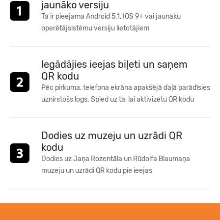
jaunāko versiju
Tā ir pieejama Android 5.1, IOS 9+ vai jaunāku
operētājsistēmu versiju lietotājiem
Iegādājies ieejas biļeti un saņem
QR kodu
Pēc pirkuma, telefona ekrāna apakšējā daļā parādīsies
uznirstošs logs. Spied uz tā, lai aktivizētu QR kodu
Dodies uz muzeju un uzrādi QR
kodu
Dodies uz Jaņa Rozentāla un Rūdolfa Blaumaņa
muzeju un uzrādi QR kodu pie ieejas