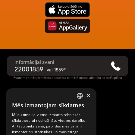
Informācijai zvani
22001859
vai
1859*
*Zvanam var tikt piemērota operatora noteiktā maksa atkarībā no tarifu plāna.
×
Raksti mums
Mēs izmantojam sīkdatnes
LATVIAN
Par Mobilly
Mūsu tīmekļa vietne izmanto tehniskās
ENGLISH
sīkdatnes, lai nodrošinātu vietnes darbību.
Ar tavu piekrišanu, papildus mēs varam
Noteikumi un līgumi
izmantot arī statistikas un mārketinga