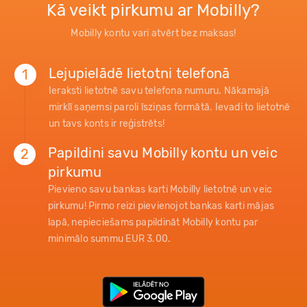
Kā veikt pirkumu ar Mobilly?
Mobilly kontu vari atvērt bez maksas!
Lejupielādē lietotni telefonā
1
Ieraksti lietotnē savu telefona numuru. Nākamajā
mirklī saņemsi paroli īsziņas formātā. Ievadi to lietotnē
un tavs konts ir reģistrēts!
Papildini savu Mobilly kontu un veic
2
pirkumu
Pievieno savu bankas karti Mobilly lietotnē un veic
pirkumu! Pirmo reizi pievienojot bankas karti mājas
lapā, nepieciešams papildināt Mobilly kontu par
minimālo summu EUR 3.00.