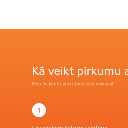
Kā veikt pirkumu 
Mobilly kontu vari atvērt bez maksas!
1