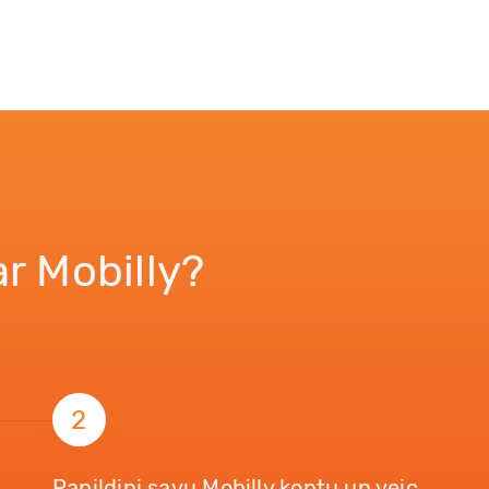
ar Mobilly?
2
Papildini savu Mobilly kontu un veic