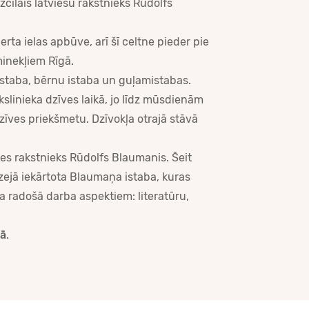
izcilais latviešu rakstnieks Rūdolfs
rta ielas apbūve, arī šī celtne pieder pie
minekļiem Rīgā.
istaba, bērnu istaba un guļamistabas.
ākslinieka dzīves laikā, jo līdz mūsdienām
īves priekšmetu. Dzīvokļa otrajā stāvā
jies rakstnieks Rūdolfs Blaumanis. Šeit
zejā iekārtota Blaumaņa istaba, kuras
a radošā darba aspektiem: literatūru,
pā
.