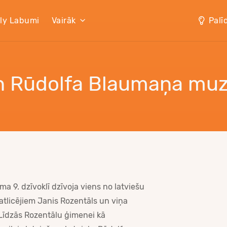
lly Labumi
Vairāk
Palī
n Rūdolfa Blaumaņa muz
ma 9. dzīvoklī dzīvoja viens no latviešu
tlicējiem Janis Rozentāls un viņa
 Līdzās Rozentālu ģimenei kā