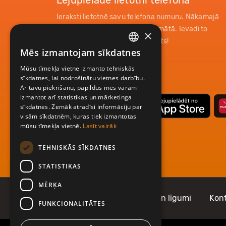
Lejupielādē lietotni telefonā
Ieraksti lietotnē savu telefona numuru. Nākamajā
mirklī saņemsi paroli īsziņas formātā. Ievadi to
×
lietotnē un tavs konts ir reģistrēts!
Mēs izmantojam sīkdatnes
LATVIAN
Mūsu tīmekļa vietne izmanto tehniskās
ENGLISH
sīkdatnes, lai nodrošinātu vietnes darbību.
Ar tavu piekrišanu, papildus mēs varam
izmantot arī statistikas un mārketinga
sīkdatnes. Zemāk atradīsi informāciju par
visām sīkdatnēm, kuras tiek izmantotas
mūsu tīmekļa vietnē.
Lasīt vairāk
TEHNISKĀS SĪKDATNES
STATISTIKAS
MĒRĶA
Par Mobilly
Noteikumi un līgumi
Kont
FUNKCIONALITĀTES