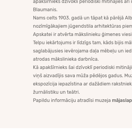
apakšīrnieks dzīvoklī periodiski mitinājies arī 
Blaumanis.
Nams celts 1903. gadā un tāpat kā pārējā Albe
nozīmīgākajiem jūgendstila arhitektūras pie
Apskatei ir atvērta mākslinieku ģimenes vies
Telpu iekārtojums ir līdzīgs tam, kāds bijis m
saglabājusies ievērojama daļa mēbeļu un iedz
atrodas mākslinieka darbnīca.
Kā apakšīrnieks šai dzīvoklī periodiski mitinā
viņš aizvadījis sava mūža pēdējos gadus. Mu
ekspozīcija iepazīstina ar dažādiem rakstniek
žurnālistiku un teātri.
Papildu informāciju atradīsi muzeja
mājasla