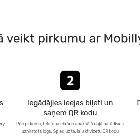
ā veikt pirkumu ar Mobill
s
Iegādājies ieejas biļeti un
saņem QR kodu
ery
Pēc pirkuma, telefona ekrāna apakšējā daļā parādīsies
uznirstošs logs. Spied uz tā, lai aktivizētu QR kodu