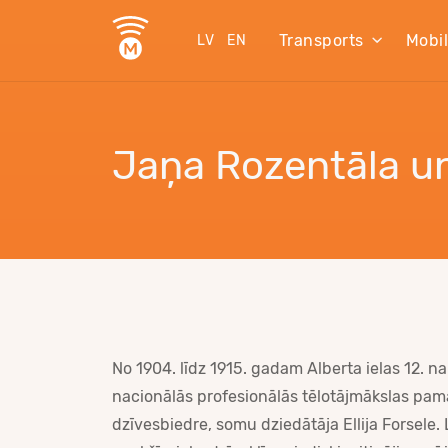
Transports
Mobi
LV
EN
Jaņa Rozentāla u
No 1904. līdz 1915. gadam Alberta ielas 12. na
nacionālās profesionālās tēlotājmākslas pama
dzīvesbiedre, somu dziedātāja Ellija Forsele.