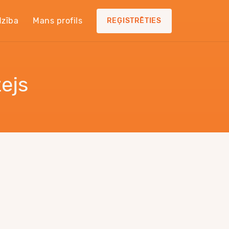
dzība
Mans profils
REĢISTRĒTIES
ejs