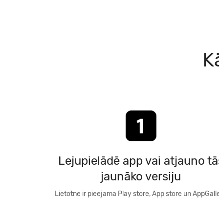
K
Lejupielādē app vai atjauno tā
jaunāko versiju
Lietotne ir pieejama Play store, App store un AppGall