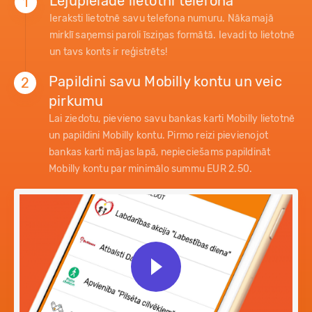
Lejupielādē lietotni telefonā
1
Ieraksti lietotnē savu telefona numuru. Nākamajā
mirklī saņemsi paroli īsziņas formātā. Ievadi to lietotnē
un tavs konts ir reģistrēts!
Papildini savu Mobilly kontu un veic
2
pirkumu
Lai ziedotu, pievieno savu bankas karti Mobilly lietotnē
un papildini Mobilly kontu. Pirmo reizi pievienojot
bankas karti mājas lapā, nepieciešams papildināt
Mobilly kontu par minimālo summu EUR 2.50.