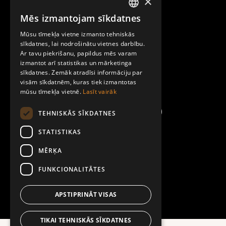
×
Raksti mums
Mēs izmantojam sīkdatnes
LATVIAN
Par Mobilly
Mūsu tīmekļa vietne izmanto tehniskās
ENGLISH
sīkdatnes, lai nodrošinātu vietnes darbību.
Ar tavu piekrišanu, papildus mēs varam
Noteikumi un līgumi
izmantot arī statistikas un mārketinga
sīkdatnes. Zemāk atradīsi informāciju par
visām sīkdatnēm, kuras tiek izmantotas
Kontakti
mūsu tīmekļa vietnē.
Lasīt vairāk
TEHNISKĀS SĪKDATNES
STATISTIKAS
MĒRĶA
FUNKCIONALITĀTES
APSTIPRINĀT VISAS
TIKAI TEHNISKĀS SĪKDATNES