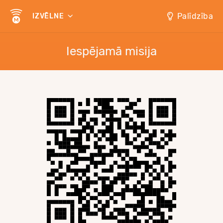
Palīdzība
IZVĒLNE
Iespējamā misija