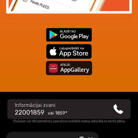
Informācijai zvani
22001859
vai
1859*
*Zvanam var tikt piemērota operatora noteiktā maksa atkarībā no tarifu plāna.