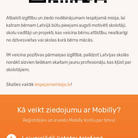
Atbalsti izglītību un ziedo nodibinājumam Iespējamā misija, lai
katram bērnam Latvijā būtu pieejami augsti motivēti skolotāji,
skolu vadītāji un projekti, kas veicina bērnu attīstību, neatkarīgi
no dzīvesvietas vai skolas kurā bērns mācās.
IM veicina pozitīvas pārmaiņas izglītībā, palīdzot Latvijas skolās
nonākt aizvien lielākam skaitam jaunu profesionāļu, kas kļūst par
skolotājiem.
Skaties vairāk
iespejamamisija.lv
!
Kā veikt ziedojumu ar Mobilly?
Reģistrējies un izveido Mobilly kontu par brīvu!