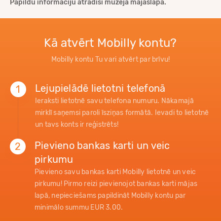
Papildu informāciju atradīsi muzeja mājaslapā.
Kā atvērt Mobilly kontu?
Mobilly kontu Tu vari atvērt par brīvu!
Lejupielādē lietotni telefonā
1
Ieraksti lietotnē savu telefona numuru. Nākamajā
mirklī saņemsi paroli īsziņas formātā. Ievadi to lietotnē
un tavs konts ir reģistrēts!
Pievieno bankas karti un veic
2
pirkumu
Pievieno savu bankas karti Mobilly lietotnē un veic
pirkumu! Pirmo reizi pievienojot bankas karti mājas
lapā, nepieciešams papildināt Mobilly kontu par
minimālo summu EUR 3.00.