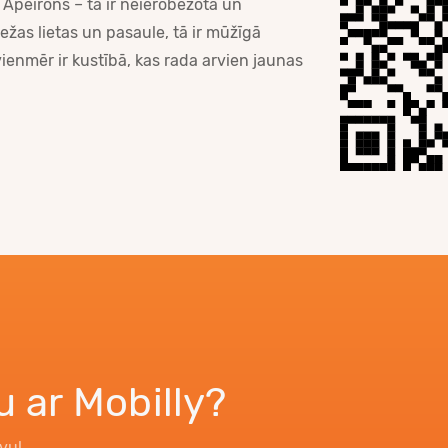
Apeirons – tā ir neierobežotā un
ežas lietas un pasaule, tā ir mūžīgā
ienmēr ir kustībā, kas rada arvien jaunas
u ar Mobilly?
īvu!