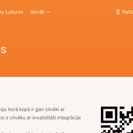
lly Labumi
Vairāk
Palī
ns
ja, kurā kopā ir gan cilvēki ar
 ir cilvēku ar invaliditāti integrācija