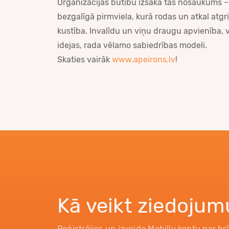
Organizācijas būtību izsaka tās nosaukums – 
bezgalīgā pirmviela, kurā rodas un atkal atgri
kustība. Invalīdu un viņu draugu apvienība, v
idejas, rada vēlamo sabiedrības modeli.
Skaties vairāk
www.apeirons.lv
!
Kā veikt ziedojum
Reģistrējies un izveido Mobilly kontu par br