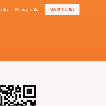
dzība
Mans profils
REĢISTRĒTIES