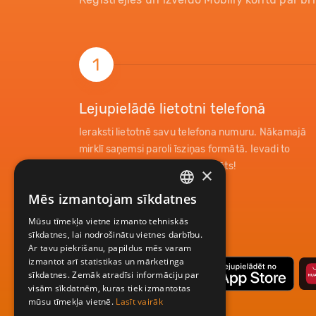
1
Lejupielādē lietotni telefonā
Ieraksti lietotnē savu telefona numuru. Nākamajā
mirklī saņemsi paroli īsziņas formātā. Ievadi to
lietotnē un tavs konts ir reģistrēts!
×
Mēs izmantojam sīkdatnes
LATVIAN
Mūsu tīmekļa vietne izmanto tehniskās
ENGLISH
sīkdatnes, lai nodrošinātu vietnes darbību.
Ar tavu piekrišanu, papildus mēs varam
izmantot arī statistikas un mārketinga
sīkdatnes. Zemāk atradīsi informāciju par
visām sīkdatnēm, kuras tiek izmantotas
mūsu tīmekļa vietnē.
Lasīt vairāk