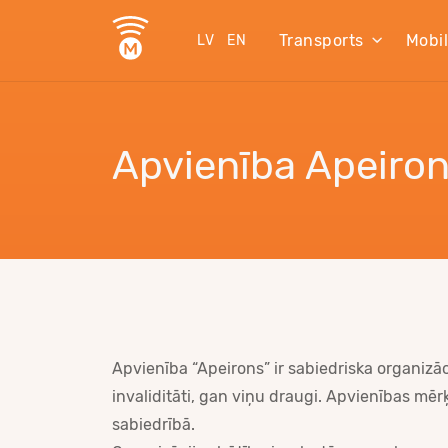
Transports
Mobi
LV
EN
Apvienība Apeiro
Apvienība “Apeirons” ir sabiedriska organizāci
invaliditāti, gan viņu draugi.
Apvienības mērķis
sabiedrībā.