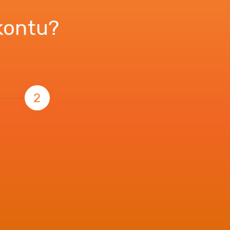
 kontu?
2