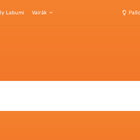
lly Labumi
Vairāk
Palī