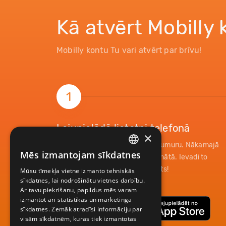
Kā atvērt Mobilly
Mobilly kontu Tu vari atvērt par brīvu!
1
Lejupielādē lietotni telefonā
×
Ieraksti lietotnē savu telefona numuru. Nākamajā
Mēs izmantojam sīkdatnes
mirklī saņemsi paroli īsziņas formātā. Ievadi to
LATVIAN
lietotnē un tavs konts ir reģistrēts!
Mūsu tīmekļa vietne izmanto tehniskās
ENGLISH
sīkdatnes, lai nodrošinātu vietnes darbību.
Ar tavu piekrišanu, papildus mēs varam
izmantot arī statistikas un mārketinga
sīkdatnes. Zemāk atradīsi informāciju par
visām sīkdatnēm, kuras tiek izmantotas