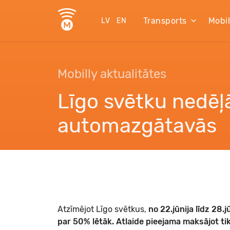
Transports
Mobi
LV
EN
Mobilly aktualitātes
Līgo svētku nedēļ
automazgātavās
Atzīmējot Līgo svētkus,
no 22.jūnija līdz 28
par 50% lētāk. Atlaide pieejama maksājot tika