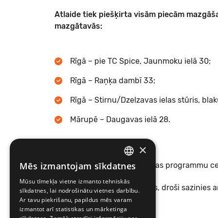
Atlaide tiek piešķirta visām piecām mazg
mazgātavās:
Rīgā – pie TC Spice, Jaunmoku ielā 30;
Rīgā – Raņķa dambī 33;
Rīgā – Stirnu/Dzelzavas ielas stūris, bla
Mārupē – Daugavas ielā 28.
×
Mēs izmantojam sīkdatnes
Akcijas laikā visu mazgāšanas programmu cena
LATVIAN
Mūsu tīmekļa vietne izmanto tehniskās
ENGLISH
Ja rodas kādas neskaidrības, droši sazinies 
sīkdatnes, lai nodrošinātu vietnes darbību.
uz
info@mobilly.lv
.
Ar tavu piekrišanu, papildus mēs varam
izmantot arī statistikas un mārketinga