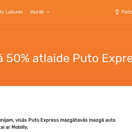
lly Labumi
Vairāk
Palī
ā 50% atlaide Puto Expr
.jūnijam, visās Puto Express mazgātavās mazgā auto
i ar Mobilly.