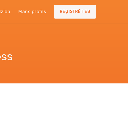
dzība
Mans profils
REĢISTRĒTIES
ess