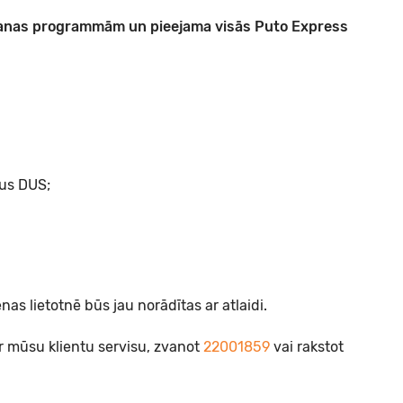
āšanas programmām un
pieejama visās Puto Express
kus DUS;
s lietotnē būs jau norādītas ar atlaidi.
ar mūsu klientu servisu, zvanot
22001859
vai rakstot